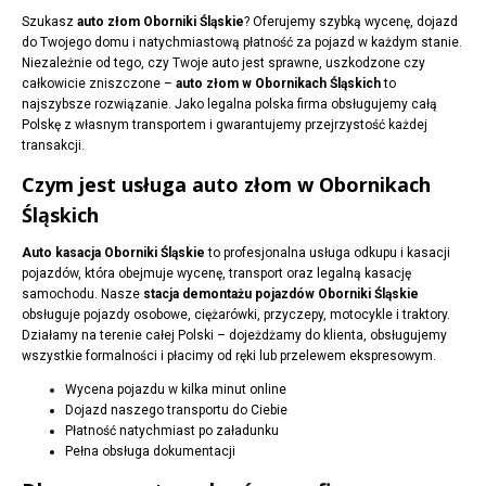
Szukasz
auto złom Oborniki Śląskie
? Oferujemy szybką wycenę, dojazd
do Twojego domu i natychmiastową płatność za pojazd w każdym stanie.
Niezależnie od tego, czy Twoje auto jest sprawne, uszkodzone czy
całkowicie zniszczone –
auto złom w Obornikach Śląskich
to
najszybsze rozwiązanie. Jako legalna polska firma obsługujemy całą
Polskę z własnym transportem i gwarantujemy przejrzystość każdej
transakcji.
Czym jest usługa auto złom w Obornikach
Śląskich
Auto kasacja Oborniki Śląskie
to profesjonalna usługa odkupu i kasacji
pojazdów, która obejmuje wycenę, transport oraz legalną kasację
samochodu. Nasze
stacja demontażu pojazdów Oborniki Śląskie
obsługuje pojazdy osobowe, ciężarówki, przyczepy, motocykle i traktory.
Działamy na terenie całej Polski – dojeżdżamy do klienta, obsługujemy
wszystkie formalności i płacimy od ręki lub przelewem ekspresowym.
Wycena pojazdu w kilka minut online
Dojazd naszego transportu do Ciebie
Płatność natychmiast po załadunku
Pełna obsługa dokumentacji