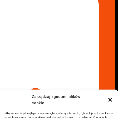
Skup aut Marki
Skup aut Wołomin
Skup aut Warszawa Bemowo
Skup aut Warszawa Wola
Lokalizacje
Komisy samochodowe
Komis samochodowy Kielce
Komis samochodowy Łódź
Komis samochodowy Kraków
Komis samochodowy Radom
Komis samochodowy Płock
Komis samochodowy Opole
Komis samochodowy Lublin
Komis samochodowy Sochaczew
Inne Lokalizacje
Zarządzaj zgodami plików
Import
cookie
Auta z USA Warszawa
Auta z USA Rzeszów
Aby zapewnić jak najlepsze wrażenia, korzystamy z technologii, takich jak pliki cookie, do
przechowywania i/lub uzyskiwania dostępu do informacji o urządzeniu. Zgoda na te