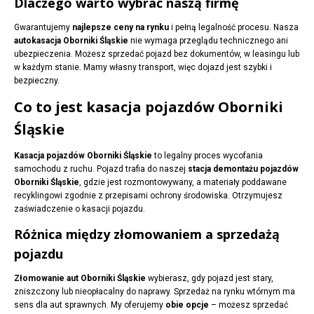
Dlaczego warto wybrać naszą firmę
Gwarantujemy
najlepsze ceny na rynku
i pełną legalność procesu. Nasza
autokasacja Oborniki Śląskie
nie wymaga przeglądu technicznego ani
ubezpieczenia. Możesz sprzedać pojazd bez dokumentów, w leasingu lub
w każdym stanie. Mamy własny transport, więc dojazd jest szybki i
bezpieczny.
Co to jest kasacja pojazdów Oborniki
Śląskie
Kasacja pojazdów Oborniki Śląskie
to legalny proces wycofania
samochodu z ruchu. Pojazd trafia do naszej
stacja demontażu pojazdów
Oborniki Śląskie
, gdzie jest rozmontowywany, a materiały poddawane
recyklingowi zgodnie z przepisami ochrony środowiska. Otrzymujesz
zaświadczenie o kasacji pojazdu.
Różnica między złomowaniem a sprzedażą
pojazdu
Złomowanie aut Oborniki Śląskie
wybierasz, gdy pojazd jest stary,
zniszczony lub nieopłacalny do naprawy. Sprzedaż na rynku wtórnym ma
sens dla aut sprawnych. My oferujemy
obie opcje
– możesz sprzedać