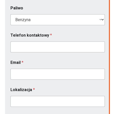
d
z
Paliwo
o
n
y
?
i
*
Telefon kontaktowy
*
Email
*
Lokalizacja
*