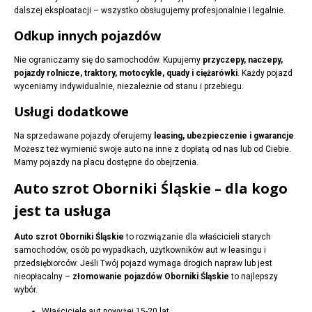
dalszej eksploatacji – wszystko obsługujemy profesjonalnie i legalnie.
Odkup innych pojazdów
Nie ograniczamy się do samochodów. Kupujemy
przyczepy, naczepy,
pojazdy rolnicze, traktory, motocykle, quady i ciężarówki
. Każdy pojazd
wyceniamy indywidualnie, niezależnie od stanu i przebiegu.
Usługi dodatkowe
Na sprzedawane pojazdy oferujemy
leasing, ubezpieczenie i gwarancje
.
Możesz też wymienić swoje auto na inne z dopłatą od nas lub od Ciebie.
Mamy pojazdy na placu dostępne do obejrzenia.
Auto szrot Oborniki Śląskie – dla kogo
jest ta usługa
Auto szrot Oborniki Śląskie
to rozwiązanie dla właścicieli starych
samochodów, osób po wypadkach, użytkowników aut w leasingu i
przedsiębiorców. Jeśli Twój pojazd wymaga drogich napraw lub jest
nieopłacalny –
złomowanie pojazdów Oborniki Śląskie
to najlepszy
wybór.
Właściciele aut powyżej 15-20 lat