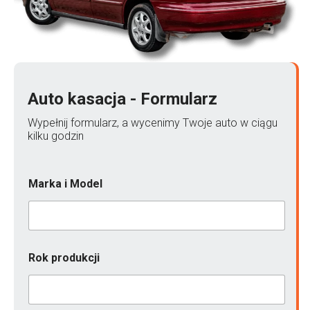
Auto kasacja - Formularz
Wypełnij formularz, a wycenimy Twoje auto w ciągu
kilku godzin
Marka i Model
u
Rok produkcji
s
z
k
o