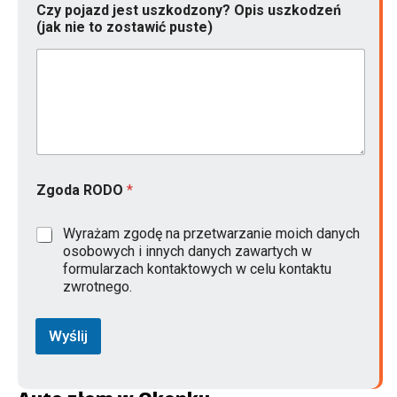
Czy pojazd jest uszkodzony? Opis uszkodzeń
(jak nie to zostawić puste)
u
Zgoda RODO
*
s
z
k
Wyrażam zgodę na przetwarzanie moich danych
o
osobowych i innych danych zawartych w
d
formularzach kontaktowych w celu kontaktu
z
zwrotnego.
o
n
y
Wyślij
?
p
u
s