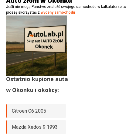
Auto złom w Okonku
t
Jeśli nie mogą Państwo znaleźć swojego samochodu w kalkulatorze to
e
proszę skorzystać z
wyceny samochodu
)
C
z
y
Ostatnio kupione auta
w
Okonku
i okolicy:
Citroen C6 2005
Mazda Xedos 9 1993