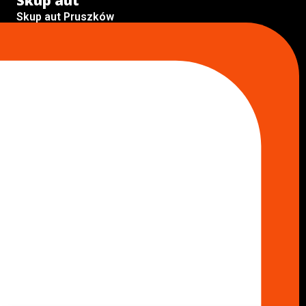
Skup aut
Skup aut Pruszków
Skup aut Legionowo
Skup aut Piaseczno
Skup aut Radom
Skup aut Marki
Skup aut Wołomin
Skup aut Warszawa Bemowo
Skup aut Warszawa Wola
Lokalizacje
Komisy samochodowe
Komis samochodowy Kielce
Komis samochodowy Łódź
Komis samochodowy Kraków
Komis samochodowy Radom
Komis samochodowy Płock
Komis samochodowy Opole
Komis samochodowy Lublin
Komis samochodowy Sochaczew