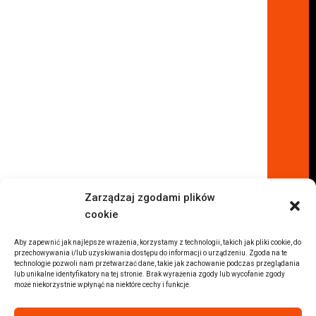
Lokalizacje
Komisy samochodowe
Komis samochodowy Kielce
Komis samochodowy Łódź
Komis samochodowy Kraków
Komis samochodowy Radom
Komis samochodowy Płock
Komis samochodowy Opole
Komis samochodowy Lublin
Komis samochodowy Sochaczew
Inne Lokalizacje
Zarządzaj zgodami plików
Import
cookie
Auta z USA Warszawa
Auta z USA Rzeszów
Aby zapewnić jak najlepsze wrażenia, korzystamy z technologii, takich jak pliki cookie, do
przechowywania i/lub uzyskiwania dostępu do informacji o urządzeniu. Zgoda na te
Auta z USA Białystok
technologie pozwoli nam przetwarzać dane, takie jak zachowanie podczas przeglądania
lub unikalne identyfikatory na tej stronie. Brak wyrażenia zgody lub wycofanie zgody
Auta z USA Kraków
może niekorzystnie wpłynąć na niektóre cechy i funkcje.
Marki samochodów
Sprzedam BMW