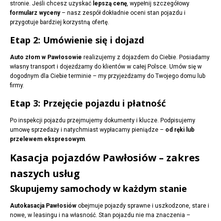
stronie. Jeśli chcesz uzyskać
lepszą cenę
, wypełnij szczegółowy
formularz wyceny
– nasz zespół dokładnie oceni stan pojazdu i
przygotuje bardziej korzystną ofertę.
Etap 2: Umówienie się i dojazd
Auto złom w Pawłosowie
realizujemy z dojazdem do Ciebie. Posiadamy
własny transport i dojeżdżamy do klientów w całej Polsce. Umów się w
dogodnym dla Ciebie terminie – my przyjeżdżamy do Twojego domu lub
firmy.
Etap 3: Przejęcie pojazdu i płatność
Po inspekcji pojazdu przejmujemy dokumenty i klucze. Podpisujemy
umowę sprzedaży i natychmiast wypłacamy pieniądze –
od ręki lub
przelewem ekspresowym
.
Kasacja pojazdów Pawłosiów – zakres
naszych usług
Skupujemy samochody w każdym stanie
Autokasacja Pawłosiów
obejmuje pojazdy sprawne i uszkodzone, stare i
nowe, w leasingu i na własność. Stan pojazdu nie ma znaczenia –