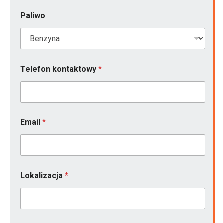
Paliwo
Telefon kontaktowy
*
*
Email
*
n
i
e
i
Lokalizacja
*