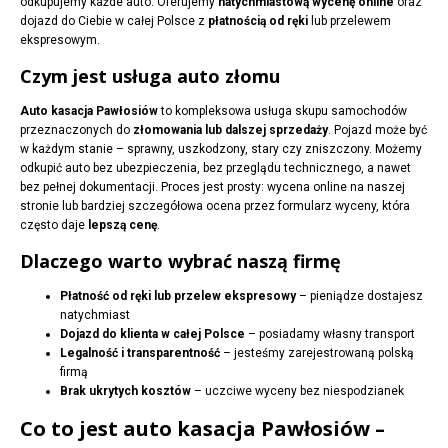
odkupujemy każde auto. Oferujemy
natychmiastową wycenę online
oraz
dojazd do Ciebie w całej Polsce z
płatnością od ręki
lub przelewem
ekspresowym.
Czym jest usługa auto złomu
Auto kasacja Pawłosiów
to kompleksowa usługa skupu samochodów
przeznaczonych do
złomowania lub dalszej sprzedaży
. Pojazd może być
w każdym stanie – sprawny, uszkodzony, stary czy zniszczony. Możemy
odkupić auto bez ubezpieczenia, bez przeglądu technicznego, a nawet
bez pełnej dokumentacji. Proces jest prosty: wycena online na naszej
stronie lub bardziej szczegółowa ocena przez formularz wyceny, która
często daje
lepszą cenę
.
Dlaczego warto wybrać naszą firmę
Płatność od ręki lub przelew ekspresowy
– pieniądze dostajesz
natychmiast
Dojazd do klienta w całej Polsce
– posiadamy własny transport
Legalność i transparentność
– jesteśmy zarejestrowaną polską
firmą
Brak ukrytych kosztów
– uczciwe wyceny bez niespodzianek
Co to jest auto kasacja Pawłosiów –