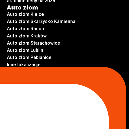
aktualne ceny na 2026
Auto złom
Auto złom Kielce
Auto złom Skarżysko Kamienna
Auto złom Radom
Auto złom Kraków
Auto złom Starachowice
Auto złom Lublin
Auto złom Pabianice
Inne lokalizacje
Skup aut
Skup aut Pruszków
Skup aut Legionowo
Skup aut Piaseczno
Skup aut Radom
Skup aut Marki
Skup aut Wołomin
Skup aut Warszawa Bemowo
Skup aut Warszawa Wola