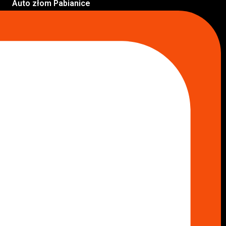
Auto złom Pabianice
Inne lokalizacje
Skup aut
Skup aut Pruszków
Skup aut Legionowo
Skup aut Piaseczno
Skup aut Radom
Skup aut Marki
Skup aut Wołomin
Skup aut Warszawa Bemowo
Skup aut Warszawa Wola
Lokalizacje
Komisy samochodowe
Komis samochodowy Kielce
Komis samochodowy Łódź
Komis samochodowy Kraków
Komis samochodowy Radom
Komis samochodowy Płock