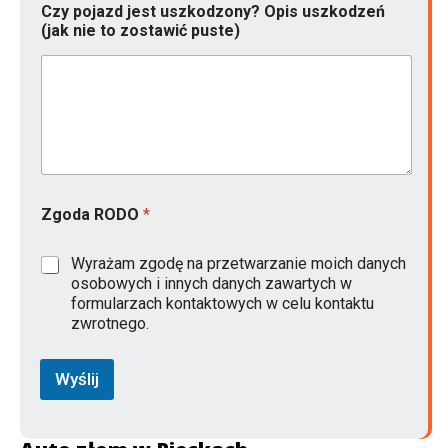
Czy pojazd jest uszkodzony? Opis uszkodzeń
o
(jak nie to zostawić puste)
n
t
a
k
t
o
w
y
Z
g
Zgoda RODO
*
o
d
a
Wyrażam zgodę na przetwarzanie moich danych
M
osobowych i innych danych zawartych w
a
formularzach kontaktowych w celu kontaktu
r
zwrotnego.
k
a
Wyślij