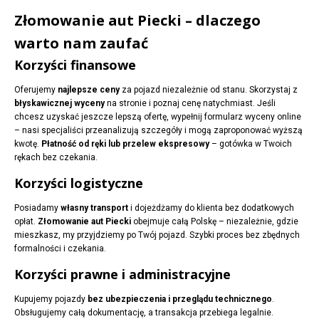
Złomowanie aut Piecki – dlaczego
warto nam zaufać
Korzyści finansowe
Oferujemy
najlepsze ceny
za pojazd niezależnie od stanu. Skorzystaj z
błyskawicznej wyceny
na stronie i poznaj cenę natychmiast. Jeśli
chcesz uzyskać jeszcze lepszą ofertę, wypełnij formularz wyceny online
– nasi specjaliści przeanalizują szczegóły i mogą zaproponować wyższą
kwotę.
Płatność od ręki lub przelew ekspresowy
– gotówka w Twoich
rękach bez czekania.
Korzyści logistyczne
Posiadamy
własny transport
i dojeżdżamy do klienta bez dodatkowych
opłat.
Złomowanie aut Piecki
obejmuje całą Polskę – niezależnie, gdzie
mieszkasz, my przyjdziemy po Twój pojazd. Szybki proces bez zbędnych
formalności i czekania.
Korzyści prawne i administracyjne
Kupujemy pojazdy
bez ubezpieczenia i przeglądu technicznego
.
Obsługujemy całą dokumentację, a transakcja przebiega legalnie.