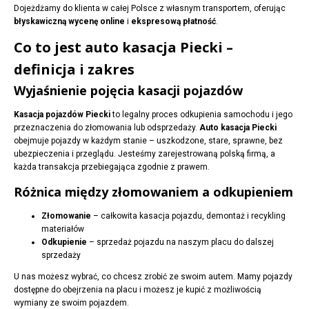
Dojeżdżamy do klienta w całej Polsce z własnym transportem, oferując
błyskawiczną wycenę online
i
ekspresową płatność
.
Co to jest auto kasacja Piecki –
definicja i zakres
Wyjaśnienie pojęcia kasacji pojazdów
Kasacja pojazdów Piecki
to legalny proces odkupienia samochodu i jego
przeznaczenia do złomowania lub odsprzedaży.
Auto kasacja Piecki
obejmuje pojazdy w każdym stanie – uszkodzone, stare, sprawne, bez
ubezpieczenia i przeglądu. Jesteśmy zarejestrowaną polską firmą, a
każda transakcja przebiegająca zgodnie z prawem.
Różnica między złomowaniem a odkupieniem
Złomowanie
– całkowita kasacja pojazdu, demontaż i recykling
materiałów
Odkupienie
– sprzedaż pojazdu na naszym placu do dalszej
sprzedaży
U nas możesz wybrać, co chcesz zrobić ze swoim autem. Mamy pojazdy
dostępne do obejrzenia na placu i możesz je kupić z możliwością
wymiany ze swoim pojazdem.