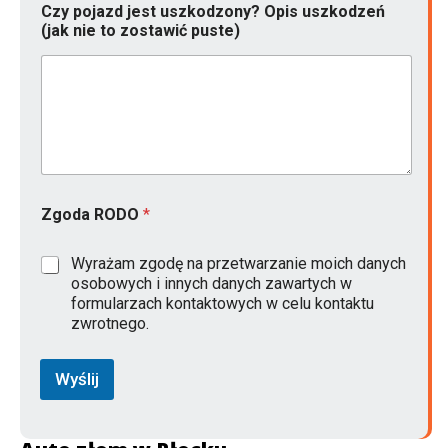
Czy pojazd jest uszkodzony? Opis uszkodzeń
(jak nie to zostawić puste)
M
Zgoda RODO
*
a
r
k
Wyrażam zgodę na przetwarzanie moich danych
a
osobowych i innych danych zawartych w
*
formularzach kontaktowych w celu kontaktu
L
zwrotnego.
o
k
a
Wyślij
l
i
z
a