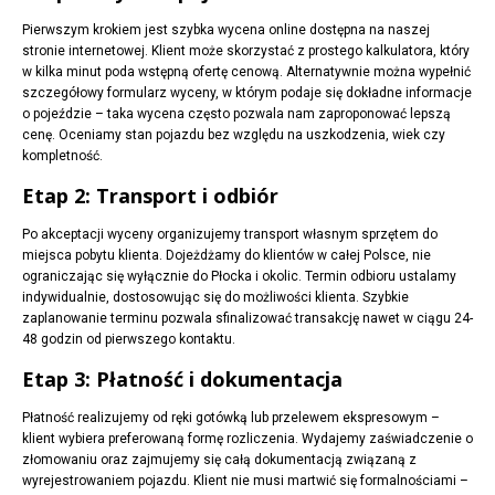
Pierwszym krokiem jest szybka wycena online dostępna na naszej
stronie internetowej. Klient może skorzystać z prostego kalkulatora, który
w kilka minut poda wstępną ofertę cenową. Alternatywnie można wypełnić
szczegółowy formularz wyceny, w którym podaje się dokładne informacje
o pojeździe – taka wycena często pozwala nam zaproponować lepszą
cenę. Oceniamy stan pojazdu bez względu na uszkodzenia, wiek czy
kompletność.
Etap 2: Transport i odbiór
Po akceptacji wyceny organizujemy transport własnym sprzętem do
miejsca pobytu klienta. Dojeżdżamy do klientów w całej Polsce, nie
ograniczając się wyłącznie do Płocka i okolic. Termin odbioru ustalamy
indywidualnie, dostosowując się do możliwości klienta. Szybkie
zaplanowanie terminu pozwala sfinalizować transakcję nawet w ciągu 24-
48 godzin od pierwszego kontaktu.
Etap 3: Płatność i dokumentacja
Płatność realizujemy od ręki gotówką lub przelewem ekspresowym –
klient wybiera preferowaną formę rozliczenia. Wydajemy zaświadczenie o
złomowaniu oraz zajmujemy się całą dokumentacją związaną z
wyrejestrowaniem pojazdu. Klient nie musi martwić się formalnościami –