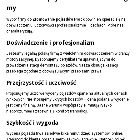
my
Wybór firmy do
Złomowanie pojazdów Płock
powinien opierać się na
doświadczeniu, uczciwości i profesjonalizmie – cechach, które nas
charakteryzują.
Doświadczenie i profesjonalizm
Jesteśmy legalną polską firmą z wieloletnim doświadczeniem w branży
motoryzacyjnej. Dysponujemy certyfikatami uprawniającymi do
prowadzenia stacji demontażu pojazdów. Nasza obsługa kasacji
przebiega zgodnie z obowiązującymi przepisami prawa.
Przejrzystość i uczciwość
Proponujemy uczciwe wyceny pojazdów oparte na aktualnych cenach
rynkowych. Nie stosujemy ukrytych kosztów – cena podana w wycenie
jest ceną finalną. Jasne warunki współpracy eliminują ryzyko
nieporozumień i zapewniają komfort transakcji.
Szybkość i wygoda
Wycena pojazdu trwa zaledwie kilka minut dzięki systemowi online.
Transport do klienta organizujemy szybko i sprawnie. Płatność od ręki