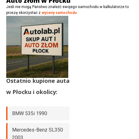
Auto złom w Płocku
c
Jeśli nie mogą Państwo znaleźć swojego samochodu w kalkulatorze to
j
proszę skorzystać z
wyceny samochodu
a
Ostatnio kupione auta
w
Płocku
i okolicy:
BMW 535i 1990
Mercedes-Benz SL350
2003