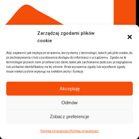
Auto złom Kielce
Auto złom Skarżysko Kamienna
Auto złom Radom
Auto złom Kraków
Zarządzaj zgodami plików
Auto złom Starachowice
cookie
Auto złom Lublin
Auto złom Pabianice
Aby zapewnić jak najlepsze wrażenia, korzystamy z technologii, takich jak pliki cookie, do
Inne lokalizacje
przechowywania i/lub uzyskiwania dostępu do informacji o urządzeniu. Zgoda na te
Skup aut
technologie pozwoli nam przetwarzać dane, takie jak zachowanie podczas przeglądania
lub unikalne identyfikatory na tej stronie. Brak wyrażenia zgody lub wycofanie zgody
Skup aut Pruszków
może niekorzystnie wpłynąć na niektóre cechy i funkcje.
Skup aut Legionowo
Skup aut Piaseczno
Akceptuję
Skup aut Radom
Skup aut Marki
Odmów
Skup aut Wołomin
Zobacz preferencje
Skup aut Warszawa Bemowo
Skup aut Warszawa Wola
Polityka prywatności
Polityka prywatności
Lokalizacje