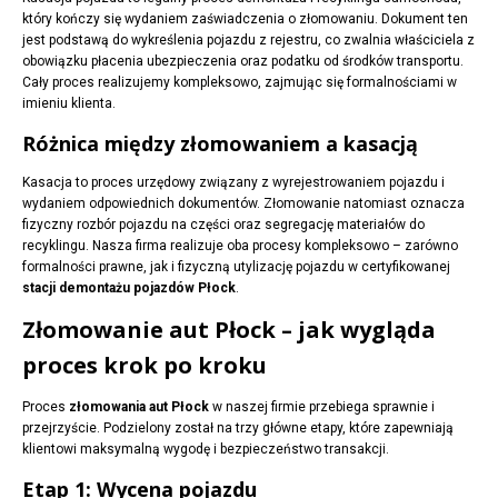
który kończy się wydaniem zaświadczenia o złomowaniu. Dokument ten
jest podstawą do wykreślenia pojazdu z rejestru, co zwalnia właściciela z
obowiązku płacenia ubezpieczenia oraz podatku od środków transportu.
Cały proces realizujemy kompleksowo, zajmując się formalnościami w
imieniu klienta.
Różnica między złomowaniem a kasacją
Kasacja to proces urzędowy związany z wyrejestrowaniem pojazdu i
wydaniem odpowiednich dokumentów. Złomowanie natomiast oznacza
fizyczny rozbór pojazdu na części oraz segregację materiałów do
recyklingu. Nasza firma realizuje oba procesy kompleksowo – zarówno
formalności prawne, jak i fizyczną utylizację pojazdu w certyfikowanej
stacji demontażu pojazdów Płock
.
Złomowanie aut Płock – jak wygląda
proces krok po kroku
Proces
złomowania aut Płock
w naszej firmie przebiega sprawnie i
przejrzyście. Podzielony został na trzy główne etapy, które zapewniają
klientowi maksymalną wygodę i bezpieczeństwo transakcji.
Etap 1: Wycena pojazdu