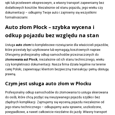
ręki lub przelewem ekspresowym, a własny transport zapewniamy bez
dodatkowych kosztów. Niezależnie od stanu pojazdu, jego wieku czy
dokumentacji – odkupimy Twoje auto i zajmiemy się wszystkimi
formalnościami.
Auto złom Płock – szybka wycena i
odkup pojazdu bez względu na stan
Usługa
auto złom
to kompleksowe rozwiązanie dla właścicieli pojazdów,
które przestały być użytkowane lub wymagają kosztownych napraw.
Oferujemy profesjonalny odkup samochodów przeznaczonych do
złomowania aut Płock
, niezależnie od ich stanu technicznego, wieku
czy kompletności dokumentacji. Nasza firma działa legalnie na terenie
całej Polski, zapewniając klientom bezpieczną transakcję i pełną obsługę
prawną.
Czym jest usługa auto złom w Płocku
Profesjonalny odkup samochodów do złomowania to usługa skierowana
do osób, które chcą pozbyć się nieużywanego pojazdu szybko i bez
zbędnych komplikacji. Zajmujemy się wycenią pojazdu niezależnie od
jego stanu technicznego – odkupujemy auta sprawne, uszkodzone,
powypadkowe, a nawet całkowicie niezdatne do jazdy. Własny transport