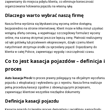
zapewniamy do miejsca pobytu klienta, co eliminuje konieczność
organizowania holowania pojazdu na własną rękę.
Dlaczego warto wybrać naszą firmę
Nasza firma wyróżnia się błyskawiczną wyceną online dostępną
bezpośrednio na stronie internetowej. Klient może w kilka minut uzyskać
wstępną ofertę cenową, a wypełniając szczegółowy formularz wyceny
online, ma szansę otrzymać jeszcze lepszą cenę. Płatność realizujemy
od ręki gotówką lub przelewem ekspresowym, dzięki czemu klient
natychmiast otrzymuje środki za sprzedany pojazd. Dojeżdżamy do
klienta w całej Polsce, zapewniając wygodę i oszczędność czasu.
Co to jest kasacja pojazdów – definicja i
proces
Auto kasacja Płock
to proces prawny polegający na oficjalnym wycofaniu
pojazdu z eksploatacji i wykreśleniu go z rejestru. Nasza firma realizuje
pełną procedurę kasacji zgodnie z obowiązującymi przepisami,
zapewniając klientowi wszystkie niezbędne dokumenty.
Definicja kasacji pojazdu
Kasacja pojazdu to legalny proces demontażu i recyklingu samochodu,