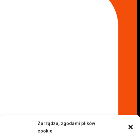
Skup aut Radom
Skup aut Marki
Skup aut Wołomin
Skup aut Warszawa Bemowo
Skup aut Warszawa Wola
Lokalizacje
Komisy samochodowe
Komis samochodowy Kielce
Komis samochodowy Łódź
Komis samochodowy Kraków
Komis samochodowy Radom
Komis samochodowy Płock
Komis samochodowy Opole
Komis samochodowy Lublin
Komis samochodowy Sochaczew
Inne Lokalizacje
Zarządzaj zgodami plików
Import
cookie
Auta z USA Warszawa