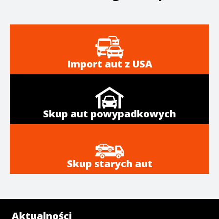
Import aut z USA
Skup aut powypadkowych
Skup starych aut
Aktualności