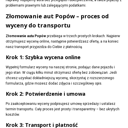
naprawy. Kupujemy auta bez przeglądu i ubezpieczenia, a także pojazdy z
problemami prawnymi lub zalegającymi podatkami.
Złomowanie aut Popów – proces od
wyceny do transportu
Złomowanie auta Popów
przebiega w trzech prostych krokach. Najpierw
otrzymujesz wycenę online, następnie potwierdzasz ofertę, a na koniec
nasz transport przyjeżdża do Ciebie z płatnością.
Krok 1: Szybka wycena online
Wypełnij formularz wyceny na naszej stronie, podając dane pojazdu i
jego stan. W ciągu kilku minut otrzymasz ofertę bez zobowiązań. Jeśli
chcesz uzyskać dokładniejszą wycenę, skorzystaj z rozszerzonego
formularza, gdzie możesz dodać zdjęcia i szczegółowy opis.
Krok 2: Potwierdzenie i umowa
Po zaakceptowaniu wyceny podpisujesz umowę sprzedaży i ustalasz
termin transportu. Cały proces jest prosty i transparentny – bez ukrytych
kosztów.
Krok 3: Transport i płatność