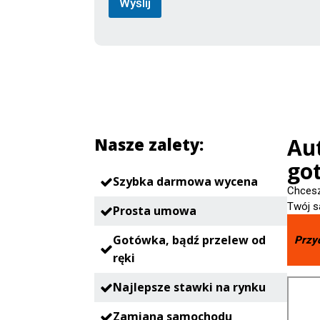
Wyślij
Aut
Nasze zalety:
go
Szybka darmowa wycena
Chcesz
Twój s
Prosta umowa
Gotówka, bądź przelew od
Przy
ręki
Najlepsze stawki na rynku
Zamiana samochodu