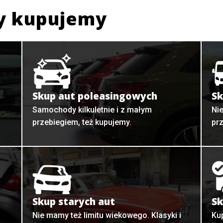
y kupujemy
Skup aut poleasingowych
Sk
Samochody kilkuletnie i z małym
Ni
przebiegiem, też kupujemy.
pr
Skup starych aut
Sk
o
Nie mamy też limitu wiekowego. Klasyki i
Ku