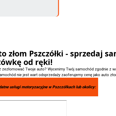
o złom Pszczółki - sprzedaj s
tówkę od ręki!
 zezłomować Twoje auto? Wycenimy Twój samochód zgodnie z wart
amochód nie jest wart odsprzedaży zaoferujemy cenę jako auto zło
datne usługi motoryzacyjne w
Pszczółkach
lub okolicy: