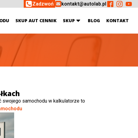
Zadzwoń
kontakt@autolab.pl
ODU
SKUP AUT CENNIK
SKUP
BLOG
KONTAKT
ółkach
ć swojego samochodu w kalkulatorze to
amochodu