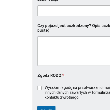
o
d
u
k
c
j
Czy pojazd jest uszkodzony? Opis uszk
i
puste)
Zgoda RODO
*
Wyrażam zgodę na przetwarzanie moi
innych danych zawartych w formularz
kontaktu zwrotnego.