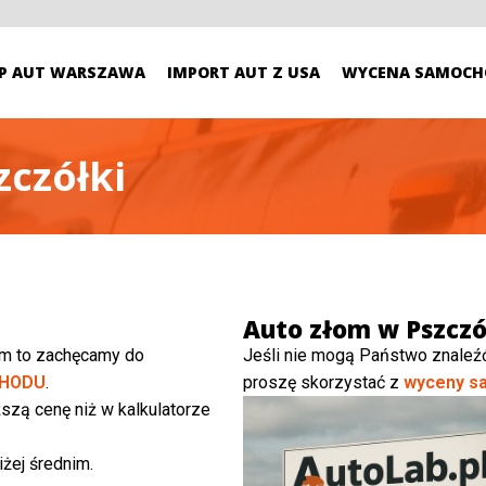
P AUT WARSZAWA
IMPORT AUT Z USA
WYCENA SAMOCH
zczółki
Auto złom w Pszcz
ym to zachęcamy do
Jeśli nie mogą Państwo znaleź
HODU
.
proszę skorzystać z
wyceny s
szą cenę niż w kalkulatorze
żej średnim.