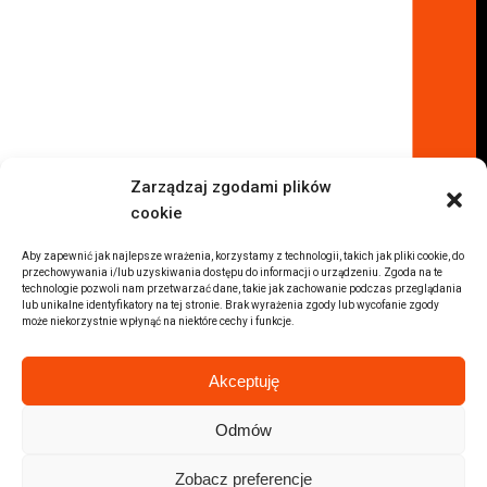
Komis samochodowy Kraków
Komis samochodowy Radom
Komis samochodowy Płock
Komis samochodowy Opole
Komis samochodowy Lublin
Komis samochodowy Sochaczew
Inne Lokalizacje
Zarządzaj zgodami plików
Import
cookie
Auta z USA Warszawa
Auta z USA Rzeszów
Aby zapewnić jak najlepsze wrażenia, korzystamy z technologii, takich jak pliki cookie, do
przechowywania i/lub uzyskiwania dostępu do informacji o urządzeniu. Zgoda na te
Auta z USA Białystok
technologie pozwoli nam przetwarzać dane, takie jak zachowanie podczas przeglądania
lub unikalne identyfikatory na tej stronie. Brak wyrażenia zgody lub wycofanie zgody
Auta z USA Kraków
może niekorzystnie wpłynąć na niektóre cechy i funkcje.
Marki samochodów
Sprzedam BMW
Akceptuję
Sprzedam Audi
Sprzedam Mercedes
Odmów
Wszystkie marki samochodów
Zobacz preferencje