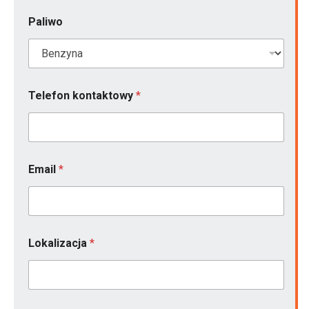
u
k
Paliwo
c
j
i
(
j
a
Telefon kontaktowy
*
k
Email
*
Lokalizacja
*