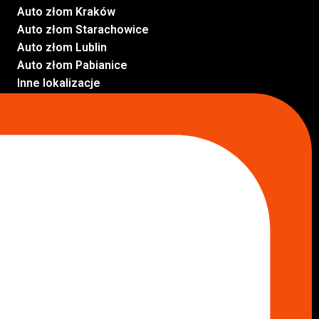
Auto złom Kraków
Auto złom Starachowice
Auto złom Lublin
Auto złom Pabianice
Inne lokalizacje
Skup aut
Skup aut Pruszków
Skup aut Legionowo
Skup aut Piaseczno
Skup aut Radom
Skup aut Marki
Skup aut Wołomin
Skup aut Warszawa Bemowo
Skup aut Warszawa Wola
Lokalizacje
Komisy samochodowe
Komis samochodowy Kielce
Komis samochodowy Łódź