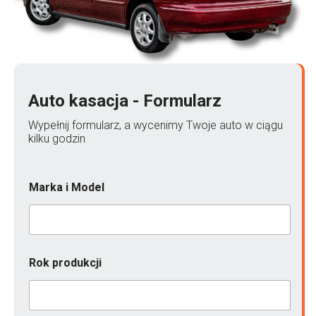
Auto kasacja - Formularz
Wypełnij formularz, a wycenimy Twoje auto w ciągu
kilku godzin
Marka i Model
*
Rok produkcji
p
r
o
d