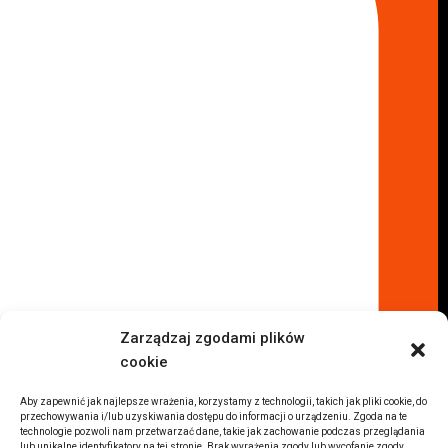
Skup aut Wołomin
Skup aut Warszawa Bemowo
Skup aut Warszawa Wola
Lokalizacje
Komisy samochodowe
Komis samochodowy Kielce
Komis samochodowy Łódź
Komis samochodowy Kraków
Komis samochodowy Radom
Komis samochodowy Płock
Komis samochodowy Opole
Komis samochodowy Lublin
Komis samochodowy Sochaczew
Inne Lokalizacje
Zarządzaj zgodami plików
Import
cookie
Auta z USA Warszawa
Auta z USA Rzeszów
Aby zapewnić jak najlepsze wrażenia, korzystamy z technologii, takich jak pliki cookie, do
przechowywania i/lub uzyskiwania dostępu do informacji o urządzeniu. Zgoda na te
Auta z USA Białystok
technologie pozwoli nam przetwarzać dane, takie jak zachowanie podczas przeglądania
lub unikalne identyfikatory na tej stronie. Brak wyrażenia zgody lub wycofanie zgody