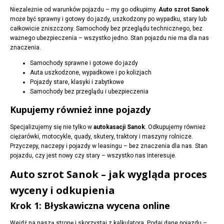
Niezależnie od warunków pojazdu – my go odkupimy.
Auto szrot Sanok
może być sprawny i gotowy do jazdy, uszkodzony po wypadku, stary lub
całkowicie zniszczony. Samochody bez przeglądu technicznego, bez
ważnego ubezpieczenia – wszystko jedno. Stan pojazdu nie ma dla nas
znaczenia.
Samochody sprawne i gotowe do jazdy
Auta uszkodzone, wypadkowe i po kolizjach
Pojazdy stare, klasyki i zabytkowe
Samochody bez przeglądu i ubezpieczenia
Kupujemy również inne pojazdy
Specjalizujemy się nie tylko w
autokasacji Sanok
. Odkupujemy również
ciężarówki, motocykle, quady, skutery, traktory i maszyny rolnicze.
Przyczepy, naczepy i pojazdy w leasingu – bez znaczenia dla nas. Stan
pojazdu, czy jest nowy czy stary – wszystko nas interesuje.
Auto szrot Sanok – jak wygląda proces
wyceny i odkupienia
Krok 1: Błyskawiczna wycena online
Wejdź na naszą stronę i skorzystaj z kalkulatora. Podaj dane pojazdu –