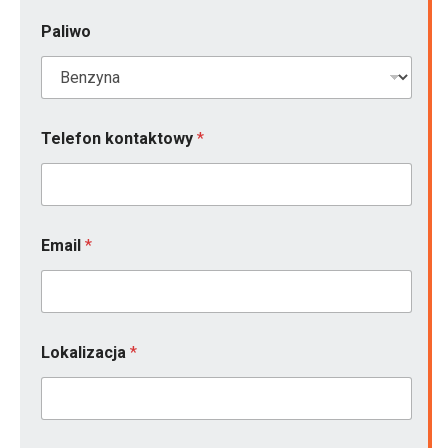
Paliwo
*
Telefon kontaktowy
*
n
i
e
E
m
a
Email
*
i
l
Lokalizacja
*