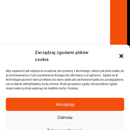
Komis samochodowy Kraków
Komis samochodowy Radom
Komis samochodowy Płock
Komis samochodowy Opole
Komis samochodowy Lublin
Komis samochodowy Sochaczew
Inne Lokalizacje
Zarządzaj zgodami plików
Import
cookie
Auta z USA Warszawa
Auta z USA Rzeszów
Aby zapewnić jak najlepsze wrażenia, korzystamy z technologii, takich jak pliki cookie, do
przechowywania i/lub uzyskiwania dostępu do informacji o urządzeniu. Zgoda na te
Auta z USA Białystok
technologie pozwoli nam przetwarzać dane, takie jak zachowanie podczas przeglądania
lub unikalne identyfikatory na tej stronie. Brak wyrażenia zgody lub wycofanie zgody
Auta z USA Kraków
może niekorzystnie wpłynąć na niektóre cechy i funkcje.
Marki samochodów
Sprzedam BMW
Akceptuję
Sprzedam Audi
Sprzedam Mercedes
Odmów
Wszystkie marki samochodów