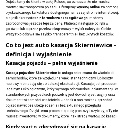
Dojeżdżamy do klienta w całej Polsce, co oznacza, że nie musisz
martwić się transportem pojazdu. Oferujemy
wycenę online
za pomocą
błyskawicznego kalkulatora dostępnego na naszej stronie internetowej,
ale jeśli skorzystasz z
formularza szczegółowego
, możemy
zaproponować jeszcze lepszą cenę. Płatność następuje od ręki w
gotówce lub poprzez przelew ekspresowy – wybór należy do Ciebie.
Wszystko odbywa się szybko, transparentnie i bez ukrytych kosztów.
Co to jest auto kasacja Skierniewice –
definicja i wyjaśnienie
Kasacja pojazdu – pełne wyjaśnienie
Kasacja pojazdów Skierniewice
to usługa skierowana do właścicieli
samochodów, które ze względu na wiek, stan techniczny lub koszty
naprawy nie nadają się do dalszej eksploatacji. Kasacja jest procesem
legalnym i ekologicznym, który wymaga odpowiedniej dokumentacji. W
standardowych przypadkach potrzebny jest dowód rejestracyjny oraz
dokument tożsamości właściciela. Jednak u nas możesz sprzedać
pojazd nawet bez ubezpieczenia i bez aktualnego przeglądu
technicznego. Dzięki temu proces staje się prostszy i szybszy, a Ty nie
musisz inwestować w dokumenty, które i tak stracą wartość po kasacji.
Kiedy warto zdecydować się na kasację