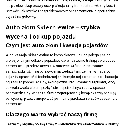
Nasza firma dojeżdża do klienta w całej Polsce, oferuje płatność od ręki
lub przelew ekspresowy oraz profesjonalny transport na własny koszt.
Sprawdź, jak szybko i bezproblemowo możesz zamienić niepotrzebny
pojazd na gotówkę.
Auto złom Skierniewice – szybka
wycena i odkup pojazdu
Czym jest auto złom i kasacja pojazdów
Auto kasacja Skierniewice
to kompleksowa usługa polegająca na
profesjonalnym odkupie pojazdów, które następnie trafiają do procesu
demontażu i przekształcenia w surowce wtórne. Złomowanie
samochodu różni się od zwykłej sprzedaży tym, że nie wymaga od
pojazdu sprawności technicznej ani kompletnej dokumentacji. Kasacja
pojazdu to proces legalny, ekologiczny i regulowany przepisami, który
pozwala właścicielom pozbyć się niepotrzebnych aut w sposób
odpowiedzialny. W naszej firmie zajmujemy się kompleksową obsługą –
od wyceny, przez transport, aż po finalne przekazanie zaświadczenia o
demontażu.
Dlaczego warto wybrać naszą firmę
Jesteśmy legalną polską firmą z wieloletnim doświadczeniem w branży.