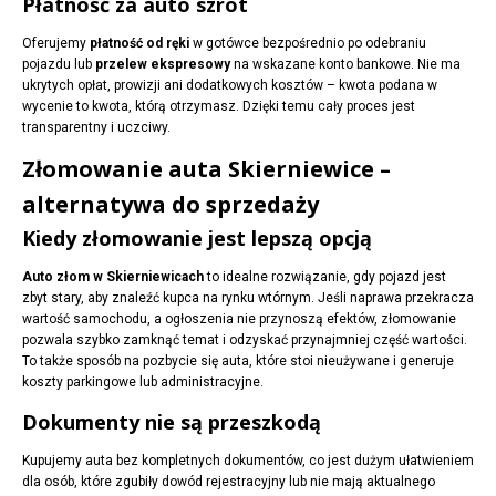
Płatność za auto szrot
Oferujemy
płatność od ręki
w gotówce bezpośrednio po odebraniu
pojazdu lub
przelew ekspresowy
na wskazane konto bankowe. Nie ma
ukrytych opłat, prowizji ani dodatkowych kosztów – kwota podana w
wycenie to kwota, którą otrzymasz. Dzięki temu cały proces jest
transparentny i uczciwy.
Złomowanie auta Skierniewice –
alternatywa do sprzedaży
Kiedy złomowanie jest lepszą opcją
Auto złom w Skierniewicach
to idealne rozwiązanie, gdy pojazd jest
zbyt stary, aby znaleźć kupca na rynku wtórnym. Jeśli naprawa przekracza
wartość samochodu, a ogłoszenia nie przynoszą efektów, złomowanie
pozwala szybko zamknąć temat i odzyskać przynajmniej część wartości.
To także sposób na pozbycie się auta, które stoi nieużywane i generuje
koszty parkingowe lub administracyjne.
Dokumenty nie są przeszkodą
Kupujemy auta bez kompletnych dokumentów, co jest dużym ułatwieniem
dla osób, które zgubiły dowód rejestracyjny lub nie mają aktualnego