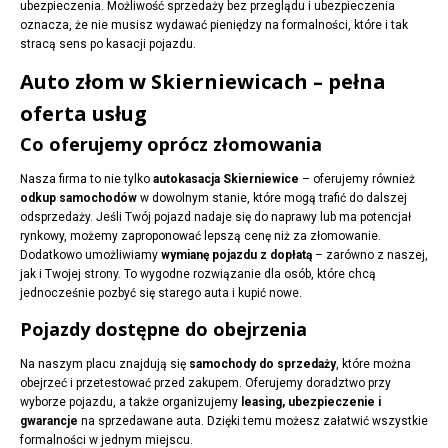
ubezpieczenia. Możliwość sprzedaży bez przeglądu i ubezpieczenia
oznacza, że nie musisz wydawać pieniędzy na formalności, które i tak
stracą sens po kasacji pojazdu.
Auto złom w Skierniewicach – pełna
oferta usług
Co oferujemy oprócz złomowania
Nasza firma to nie tylko
autokasacja Skierniewice
– oferujemy również
odkup samochodów
w dowolnym stanie, które mogą trafić do dalszej
odsprzedaży. Jeśli Twój pojazd nadaje się do naprawy lub ma potencjał
rynkowy, możemy zaproponować lepszą cenę niż za złomowanie.
Dodatkowo umożliwiamy
wymianę pojazdu z dopłatą
– zarówno z naszej,
jak i Twojej strony. To wygodne rozwiązanie dla osób, które chcą
jednocześnie pozbyć się starego auta i kupić nowe.
Pojazdy dostępne do obejrzenia
Na naszym placu znajdują się
samochody do sprzedaży
, które można
obejrzeć i przetestować przed zakupem. Oferujemy doradztwo przy
wyborze pojazdu, a także organizujemy
leasing, ubezpieczenie i
gwarancje
na sprzedawane auta. Dzięki temu możesz załatwić wszystkie
formalności w jednym miejscu.