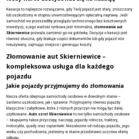
Kasacja to najlepsze rozwiązanie, gdy Twój pojazd jest stary, zniszczony
lub uszkodzony w stopniu uniemożliwiającym opłacalną naprawę. Jeśli
samochód nie przeszedłby przeglądu technicznego bez kosztownych
inwestycji, a jego wartość rynkowa jest minimalna,
złomowanie aut
Skierniewice
pozwala zamienić go na gotówkę. Decyzja o kasacji jest
również słuszna, gdy brakuje części dokumentów lub gdy pojazd stoi
nieużywany, zajmując miejsce i generując koszty.
Złomowanie aut Skierniewice –
kompleksowa usługa dla każdego
pojazdu
Jakie pojazdy przyjmujemy do złomowania
Nasza oferta obejmuje samochody osobowe w dowolnym stanie –
zarówno uszkodzone, jak i sprawne. Przyjmujemy również pojazdy
klasyczne i zabytkowe, które z różnych przyczyn nie mogą być dalej
użytkowane.
Auto szrot Skierniewice
to nie tylko samochody osobowe
– skupujemy także przyczepy, naczepy, pojazdy rolnicze, traktory,
motocykle, quady oraz ciężarówki. Niezależnie od rodzaju pojazdu, jego
wieku czy pochodzenia, jesteśmy w stanie przedstawić uczciwa ofertę
odkupu.