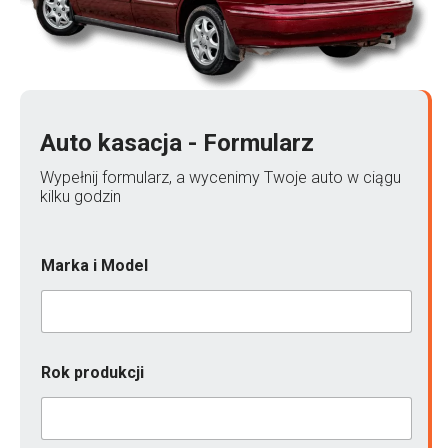
Auto kasacja - Formularz
Wypełnij formularz, a wycenimy Twoje auto w ciągu
kilku godzin
M
Marka i Model
o
d
e
l
R
o
Rok produkcji
k
n
i
e