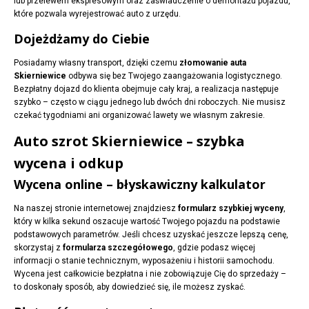
lub przelewem ekspresowym oraz zaświadczenie o demontażu pojazdu,
które pozwala wyrejestrować auto z urzędu.
Dojeżdżamy do Ciebie
Posiadamy własny transport, dzięki czemu
złomowanie auta
Skierniewice
odbywa się bez Twojego zaangażowania logistycznego.
Bezpłatny dojazd do klienta obejmuje cały kraj, a realizacja następuje
szybko – często w ciągu jednego lub dwóch dni roboczych. Nie musisz
czekać tygodniami ani organizować lawety we własnym zakresie.
Auto szrot Skierniewice – szybka
wycena i odkup
Wycena online – błyskawiczny kalkulator
Na naszej stronie internetowej znajdziesz
formularz szybkiej wyceny
,
który w kilka sekund oszacuje wartość Twojego pojazdu na podstawie
podstawowych parametrów. Jeśli chcesz uzyskać jeszcze lepszą cenę,
skorzystaj z
formularza szczegółowego
, gdzie podasz więcej
informacji o stanie technicznym, wyposażeniu i historii samochodu.
Wycena jest całkowicie bezpłatna i nie zobowiązuje Cię do sprzedaży –
to doskonały sposób, aby dowiedzieć się, ile możesz zyskać.