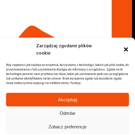
Komis samochodowy Radom
Komis samochodowy Płock
Komis samochodowy Opole
Komis samochodowy Lublin
Komis samochodowy Sochaczew
Inne Lokalizacje
Zarządzaj zgodami plików
Import
cookie
Auta z USA Warszawa
Auta z USA Rzeszów
Aby zapewnić jak najlepsze wrażenia, korzystamy z technologii, takich jak pliki cookie, do
przechowywania i/lub uzyskiwania dostępu do informacji o urządzeniu. Zgoda na te
Auta z USA Białystok
technologie pozwoli nam przetwarzać dane, takie jak zachowanie podczas przeglądania
lub unikalne identyfikatory na tej stronie. Brak wyrażenia zgody lub wycofanie zgody
Auta z USA Kraków
może niekorzystnie wpłynąć na niektóre cechy i funkcje.
Marki samochodów
Sprzedam BMW
Akceptuję
Sprzedam Audi
Sprzedam Mercedes
Odmów
Wszystkie marki samochodów
Zobacz preferencje