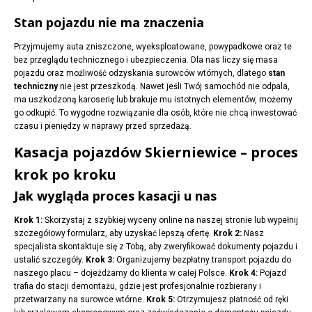
Stan pojazdu nie ma znaczenia
Przyjmujemy auta zniszczone, wyeksploatowane, powypadkowe oraz te
bez przeglądu technicznego i ubezpieczenia. Dla nas liczy się masa
pojazdu oraz możliwość odzyskania surowców wtórnych, dlatego
stan
techniczny
nie jest przeszkodą. Nawet jeśli Twój samochód nie odpala,
ma uszkodzoną karoserię lub brakuje mu istotnych elementów, możemy
go odkupić. To wygodne rozwiązanie dla osób, które nie chcą inwestować
czasu i pieniędzy w naprawy przed sprzedażą.
Kasacja pojazdów Skierniewice – proces
krok po kroku
Jak wygląda proces kasacji u nas
Krok 1:
Skorzystaj z szybkiej wyceny online na naszej stronie lub wypełnij
szczegółowy formularz, aby uzyskać lepszą ofertę.
Krok 2:
Nasz
specjalista skontaktuje się z Tobą, aby zweryfikować dokumenty pojazdu i
ustalić szczegóły.
Krok 3:
Organizujemy bezpłatny transport pojazdu do
naszego placu – dojeżdżamy do klienta w całej Polsce.
Krok 4:
Pojazd
trafia do stacji demontażu, gdzie jest profesjonalnie rozbierany i
przetwarzany na surowce wtórne.
Krok 5:
Otrzymujesz płatność od ręki