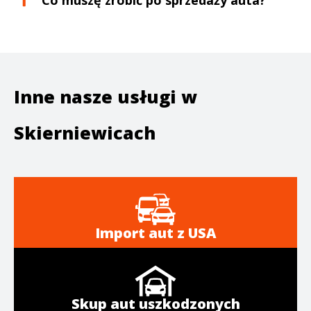
Co muszę zrobić po sprzedaży auta?
Inne nasze usługi w
Skierniewicach
Import aut z USA
Skup aut uszkodzonych