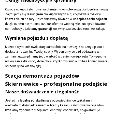
Usługi towarzyszące sprzedaży
Oprócz odkupu i złomowania oferujemy kompleksową obsługę finansową.
Zajmujemy się
leasingiem
dla kupowanych aut, co pozwala rozłożyć
koszt zakupu na raty. Pośredniczymy również w
ubezpieczeniu pojazdu
,
dzięki czemu nie musisz szukać ofert na własną rękę. Na sprzedawane
samochody udzielamy
gwarancji
, co zwiększa bezpieczeństwo zakupu.
Wymiana pojazdu z dopłatą
Możesz wymienić swój stary samochód na nowszy z naszego placu z
dopłatą z naszej lub Twojej strony. Wyceniamy pojazd oddawany w
zamian i uwzględniamy jego wartość w cenie nowego auta. To wygodne
rozwiązanie dla osób, które chcą szybko zmienić auto bez konieczności
sprzedaży na własną rękę.
Stacja demontażu pojazdów
Skierniewice – profesjonalne podejście
Nasze doświadczenie i legalność
Jesteśmy
legalną polską firmą
z odpowiednimi certyfikatami i
wieloletnim doświadczeniem w branży kasacji i złomowania pojazdów.
Działamy zgodnie z przepisami ochrony środowiska, co gwarantuje