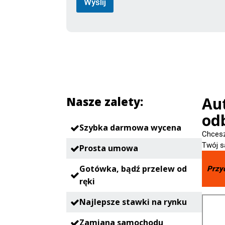
Wyślij
Aut
Nasze zalety:
odb
Szybka darmowa wycena
Chcesz
Twój s
Prosta umowa
Gotówka, bądź przelew od
Przy
ręki
Najlepsze stawki na rynku
Zamiana samochodu