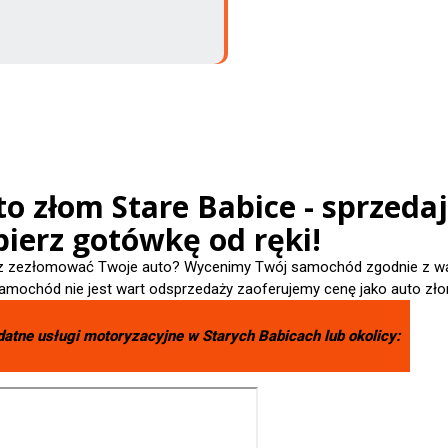
o złom Stare Babice - sprzeda
ierz gotówkę od ręki!
 zezłomować Twoje auto? Wycenimy Twój samochód zgodnie z wart
amochód nie jest wart odsprzedaży zaoferujemy cenę jako auto zło
datne usługi motoryzacyjne w
Starych Babicach
lub okolicy: