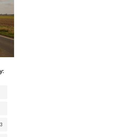
w
y:
93