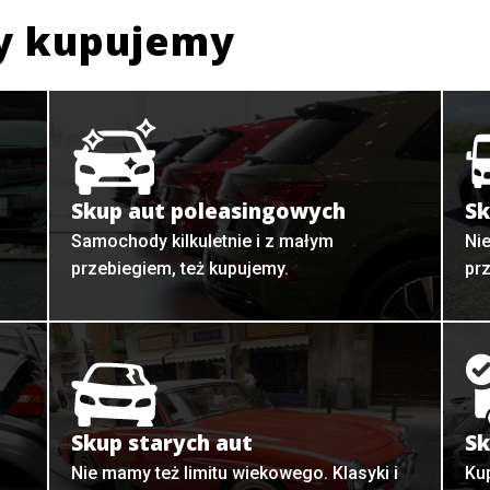
y kupujemy
Skup aut poleasingowych
Sk
Samochody kilkuletnie i z małym
Ni
przebiegiem, też kupujemy.
pr
Skup starych aut
Sk
o
Nie mamy też limitu wiekowego. Klasyki i
Ku