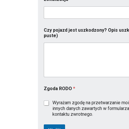
Czy pojazd jest uszkodzony? Opis uszk
puste)
*
Zgoda RODO
*
R
o
k
Wyrażam zgodę na przetwarzanie moi
R
innych danych zawartych w formularz
O
kontaktu zwrotnego.
D
O