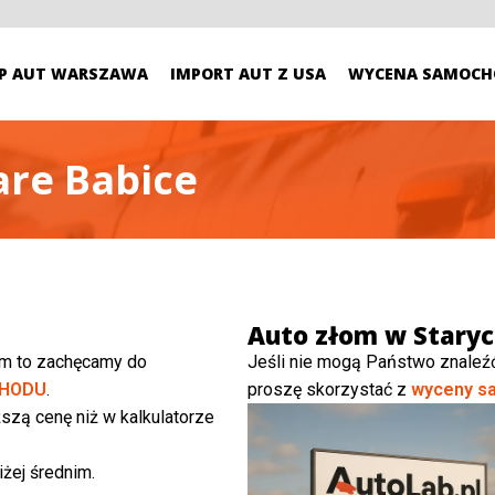
P AUT WARSZAWA
IMPORT AUT Z USA
WYCENA SAMOCH
are Babice
Auto złom w Staryc
ym to zachęcamy do
Jeśli nie mogą Państwo znaleź
HODU
.
proszę skorzystać z
wyceny s
szą cenę niż w kalkulatorze
żej średnim.