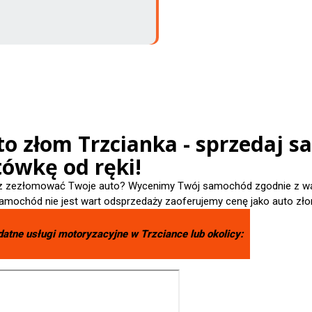
o złom Trzcianka - sprzedaj s
tówkę od ręki!
 zezłomować Twoje auto? Wycenimy Twój samochód zgodnie z wart
amochód nie jest wart odsprzedaży zaoferujemy cenę jako auto zło
datne usługi motoryzacyjne w
Trzciance
lub okolicy: