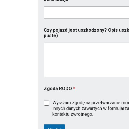
u
Czy pojazd jest uszkodzony? Opis uszk
s
puste)
z
k
o
d
z
o
n
y
?
u
Zgoda RODO
*
s
z
k
Wyrażam zgodę na przetwarzanie moi
o
innych danych zawartych w formularz
d
kontaktu zwrotnego.
z
e