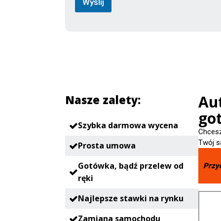
ń
Wyślij
(
j
a
k
Aut
Nasze zalety:
go
Szybka darmowa wycena
Chcesz
Twój s
Prosta umowa
Gotówka, bądź przelew od
Przy
ręki
Najlepsze stawki na rynku
Zamiana samochodu