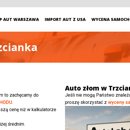
P AUT WARSZAWA
IMPORT AUT Z USA
WYCENA SAMOCH
zcianka
Auto złom w Trzcia
ym to zachęcamy do
Jeśli nie mogą Państwo znaleź
HODU
.
proszę skorzystać z
wyceny s
szą cenę niż w kalkulatorze
żej średnim.