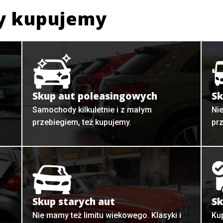
y kupujemy
Skup aut poleasingowych
Sk
Samochody kilkuletnie i z małym
Ni
przebiegiem, też kupujemy.
pr
Skup starych aut
Sk
o
Nie mamy też limitu wiekowego. Klasyki i
Ku