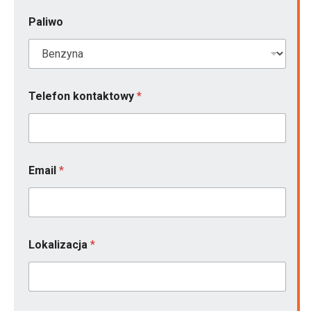
Paliwo
Telefon kontaktowy
*
Email
*
*
Lokalizacja
*
t
o
(
j
a