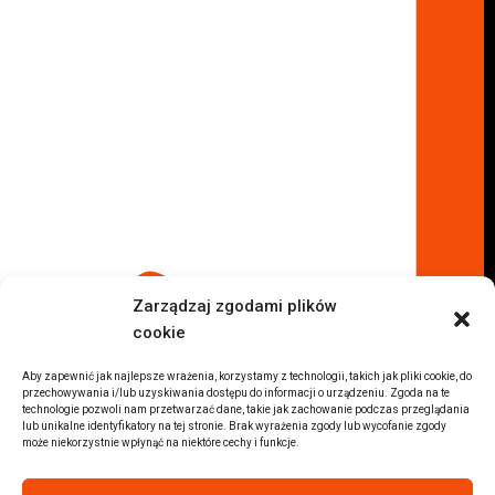
Lokalizacje
Komisy samochodowe
Komis samochodowy Kielce
Komis samochodowy Łódź
Komis samochodowy Kraków
Komis samochodowy Radom
Komis samochodowy Płock
Komis samochodowy Opole
Komis samochodowy Lublin
Komis samochodowy Sochaczew
Inne Lokalizacje
Zarządzaj zgodami plików
Import
cookie
Auta z USA Warszawa
Auta z USA Rzeszów
Aby zapewnić jak najlepsze wrażenia, korzystamy z technologii, takich jak pliki cookie, do
przechowywania i/lub uzyskiwania dostępu do informacji o urządzeniu. Zgoda na te
Auta z USA Białystok
technologie pozwoli nam przetwarzać dane, takie jak zachowanie podczas przeglądania
lub unikalne identyfikatory na tej stronie. Brak wyrażenia zgody lub wycofanie zgody
Auta z USA Kraków
może niekorzystnie wpłynąć na niektóre cechy i funkcje.
Marki samochodów
Sprzedam BMW