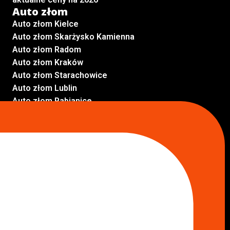
Auto złom
Auto złom Kielce
Auto złom Skarżysko Kamienna
Auto złom Radom
Auto złom Kraków
Auto złom Starachowice
Auto złom Lublin
Auto złom Pabianice
Inne lokalizacje
Skup aut
Skup aut Pruszków
Skup aut Legionowo
Skup aut Piaseczno
Skup aut Radom
Skup aut Marki
Skup aut Wołomin
Skup aut Warszawa Bemowo
Skup aut Warszawa Wola