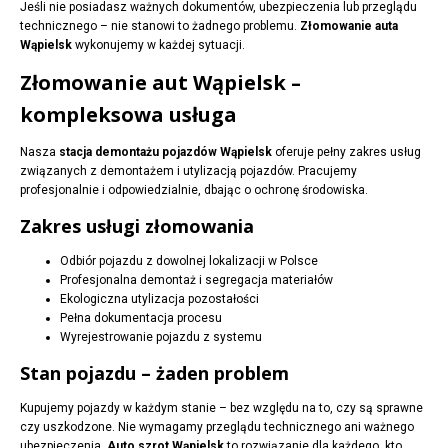
Jeśli nie posiadasz ważnych dokumentów, ubezpieczenia lub przeglądu
technicznego – nie stanowi to żadnego problemu.
Złomowanie auta
Wąpielsk
wykonujemy w każdej sytuacji.
Złomowanie aut Wąpielsk –
kompleksowa usługa
Nasza
stacja demontażu pojazdów Wąpielsk
oferuje pełny zakres usług
związanych z demontażem i utylizacją pojazdów. Pracujemy
profesjonalnie i odpowiedzialnie, dbając o ochronę środowiska.
Zakres usługi złomowania
Odbiór pojazdu z dowolnej lokalizacji w Polsce
Profesjonalna demontaż i segregacja materiałów
Ekologiczna utylizacja pozostałości
Pełna dokumentacja procesu
Wyrejestrowanie pojazdu z systemu
Stan pojazdu – żaden problem
Kupujemy pojazdy w każdym stanie – bez względu na to, czy są sprawne
czy uszkodzone. Nie wymagamy przeglądu technicznego ani ważnego
ubezpieczenia.
Auto szrot Wąpielsk
to rozwiązanie dla każdego, kto