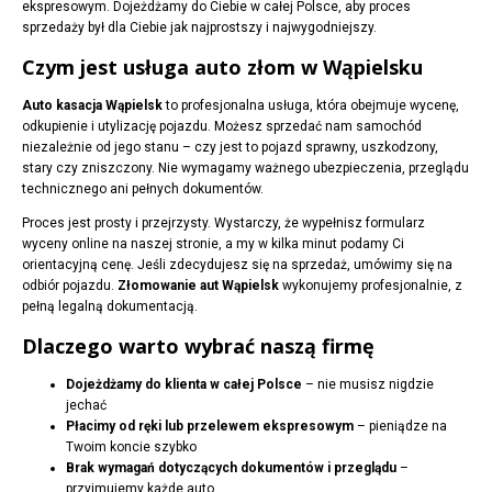
ekspresowym. Dojeżdżamy do Ciebie w całej Polsce, aby proces
sprzedaży był dla Ciebie jak najprostszy i najwygodniejszy.
Czym jest usługa auto złom w Wąpielsku
Auto kasacja Wąpielsk
to profesjonalna usługa, która obejmuje wycenę,
odkupienie i utylizację pojazdu. Możesz sprzedać nam samochód
niezależnie od jego stanu – czy jest to pojazd sprawny, uszkodzony,
stary czy zniszczony. Nie wymagamy ważnego ubezpieczenia, przeglądu
technicznego ani pełnych dokumentów.
Proces jest prosty i przejrzysty. Wystarczy, że wypełnisz formularz
wyceny online na naszej stronie, a my w kilka minut podamy Ci
orientacyjną cenę. Jeśli zdecydujesz się na sprzedaż, umówimy się na
odbiór pojazdu.
Złomowanie aut Wąpielsk
wykonujemy profesjonalnie, z
pełną legalną dokumentacją.
Dlaczego warto wybrać naszą firmę
Dojeżdżamy do klienta w całej Polsce
– nie musisz nigdzie
jechać
Płacimy od ręki lub przelewem ekspresowym
– pieniądze na
Twoim koncie szybko
Brak wymagań dotyczących dokumentów i przeglądu
–
przyjmujemy każde auto