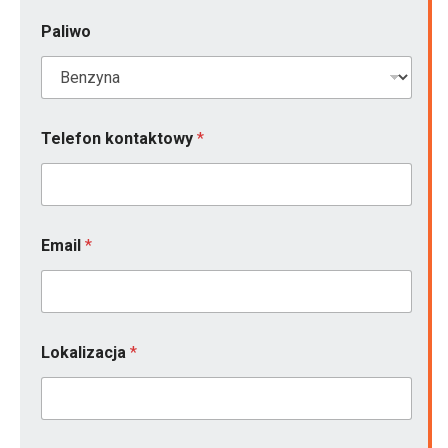
k
t
Paliwo
o
w
y
Telefon kontaktowy
*
Email
*
Lokalizacja
*