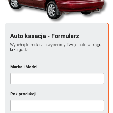
Auto kasacja - Formularz
Wypełnij formularz, a wycenimy Twoje auto w ciągu
kilku godzin
*
Marka i Model
M
a
r
k
a
k
Rok produkcji
o
n
t
a