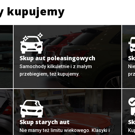
y kupujemy
Skup aut poleasingowych
Sk
Samochody kilkuletnie i z małym
Ni
przebiegiem, też kupujemy.
pr
Skup starych aut
Sk
o
Nie mamy też limitu wiekowego. Klasyki i
Ku