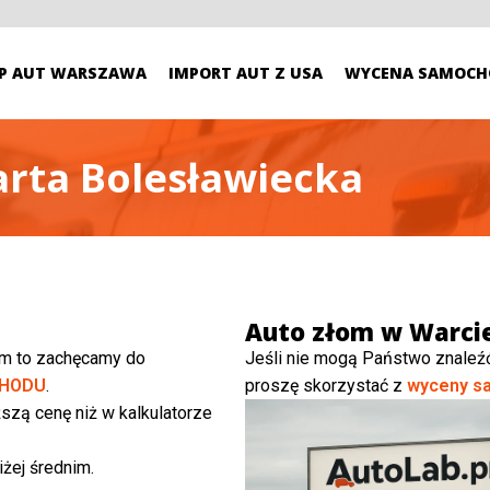
P AUT WARSZAWA
IMPORT AUT Z USA
WYCENA SAMOCH
rta Bolesławiecka
Auto złom w Warcie
ym to zachęcamy do
Jeśli nie mogą Państwo znaleź
HODU
.
proszę skorzystać z
wyceny s
szą cenę niż w kalkulatorze
żej średnim.