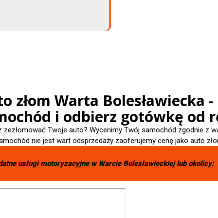
to złom Warta Bolesławiecka -
mochód i odbierz gotówkę od r
 zezłomować Twoje auto? Wycenimy Twój samochód zgodnie z wart
amochód nie jest wart odsprzedaży zaoferujemy cenę jako auto zło
datne usługi motoryzacyjne w
Warcie Bolesławieckiej
lub okolicy: