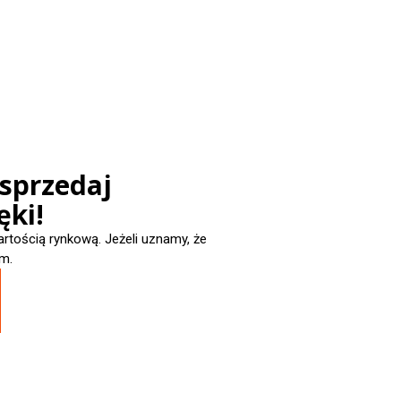
 sprzedaj
ęki!
ością rynkową. Jeżeli uznamy, że
m.