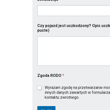
Czy pojazd jest uszkodzony? Opis uszk
puste)
M
Zgoda RODO
*
a
r
k
Wyrażam zgodę na przetwarzanie moi
a
innych danych zawartych w formularz
i
kontaktu zwrotnego.
T
e
l