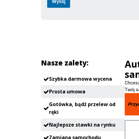
Wyślij
e
f
o
n
Au
Nasze zalety:
sa
Szybka darmowa wycena
Chcesz
Twój s
Prosta umowa
Gotówka, bądź przelew od
Przy
ręki
Najlepsze stawki na rynku
Zamiana samochodu