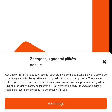
Komisy samochodowe
Komis samochodowy Kielce
Komis samochodowy Łódź
Komis samochodowy Kraków
Komis samochodowy Radom
Komis samochodowy Płock
Komis samochodowy Opole
Komis samochodowy Lublin
Komis samochodowy Sochaczew
Inne Lokalizacje
Zarządzaj zgodami plików
Import
cookie
Auta z USA Warszawa
Auta z USA Rzeszów
Aby zapewnić jak najlepsze wrażenia, korzystamy z technologii, takich jak pliki cookie, do
przechowywania i/lub uzyskiwania dostępu do informacji o urządzeniu. Zgoda na te
Auta z USA Białystok
technologie pozwoli nam przetwarzać dane, takie jak zachowanie podczas przeglądania
lub unikalne identyfikatory na tej stronie. Brak wyrażenia zgody lub wycofanie zgody
Auta z USA Kraków
może niekorzystnie wpłynąć na niektóre cechy i funkcje.
Marki samochodów
Sprzedam BMW
Akceptuję
Sprzedam Audi
Sprzedam Mercedes