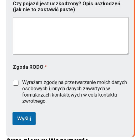
Czy pojazd jest uszkodzony? Opis uszkodzeń
(jak nie to zostawić puste)
k
Zgoda RODO
*
o
n
t
Wyrażam zgodę na przetwarzanie moich danych
a
osobowych i innych danych zawartych w
k
formularzach kontaktowych w celu kontaktu
t
zwrotnego.
o
w
y
Wyślij
*
p
u
s