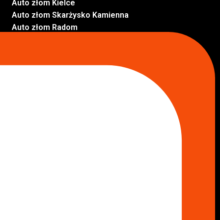
Auto złom Kielce
Auto złom Skarżysko Kamienna
Auto złom Radom
Auto złom Kraków
Auto złom Starachowice
Auto złom Lublin
Auto złom Pabianice
Inne lokalizacje
Skup aut
Skup aut Pruszków
Skup aut Legionowo
Skup aut Piaseczno
Skup aut Radom
Skup aut Marki
Skup aut Wołomin
Skup aut Warszawa Bemowo
Skup aut Warszawa Wola
Lokalizacje