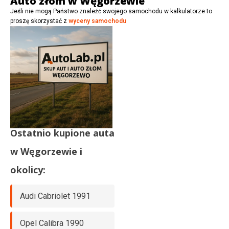
Auto złom w Węgorzewie
t
Jeśli nie mogą Państwo znaleźć swojego samochodu w kalkulatorze to
e
proszę skorzystać z
wyceny samochodu
)
Ostatnio kupione auta
w
Węgorzewie
i
okolicy:
Audi Cabriolet 1991
Opel Calibra 1990