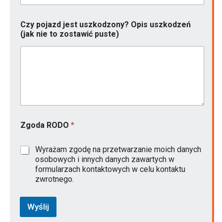
j
Czy pojazd jest uszkodzony? Opis uszkodzeń
e
(jak nie to zostawić puste)
s
t
k
o
n
t
a
k
t
o
Zgoda RODO
*
w
y
(
Wyrażam zgodę na przetwarzanie moich danych
j
osobowych i innych danych zawartych w
a
formularzach kontaktowych w celu kontaktu
k
zwrotnego.
Wyślij