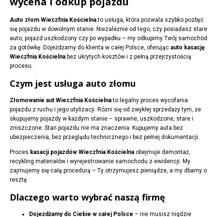
wycena i odkup pojazdu
Auto złom Wieczfnia Kościelna
to usługa, która pozwala szybko pozbyć
się pojazdu w dowolnym stanie. Niezależnie od tego, czy posiadasz stare
auto, pojazd uszkodzony czy po wypadku – my odkupimy Twój samochód
za gotówkę. Dojeżdżamy do klienta w całej Polsce, oferując
auto kasację
Wieczfnia Kościelna
bez ukrytych kosztów i z pełną przejrzystością
procesu.
Czym jest usługa auto złomu
Złomowanie aut Wieczfnia Kościelna
to legalny proces wycofania
pojazdu z ruchu i jego utylizacji. Różni się od zwykłej sprzedaży tym, że
skupujemy pojazdy w każdym stanie – sprawne, uszkodzone, stare i
zniszczone. Stan pojazdu nie ma znaczenia. Kupujemy auta bez
ubezpieczenia, bez przeglądu technicznego i bez pełnej dokumentacji.
Proces
kasacji pojazdów Wieczfnia Kościelna
obejmuje demontaż,
recykling materiałów i wyrejestrowanie samochodu z ewidencji. My
zajmujemy się całą procedurą – Ty otrzymujesz pieniądze, a my dbamy o
resztę.
Dlaczego warto wybrać naszą firmę
Dojeżdżamy do Ciebie w całej Polsce
– nie musisz nigdzie