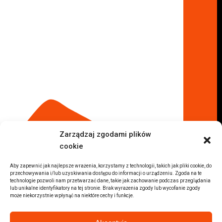
Lokalizacje
Komisy samochodowe
Komis samochodowy Kielce
Komis samochodowy Łódź
Komis samochodowy Kraków
Komis samochodowy Radom
Komis samochodowy Płock
Komis samochodowy Opole
Komis samochodowy Lublin
Komis samochodowy Sochaczew
Inne Lokalizacje
Zarządzaj zgodami plików
Import
cookie
Auta z USA Warszawa
Auta z USA Rzeszów
Aby zapewnić jak najlepsze wrażenia, korzystamy z technologii, takich jak pliki cookie, do
przechowywania i/lub uzyskiwania dostępu do informacji o urządzeniu. Zgoda na te
Auta z USA Białystok
technologie pozwoli nam przetwarzać dane, takie jak zachowanie podczas przeglądania
lub unikalne identyfikatory na tej stronie. Brak wyrażenia zgody lub wycofanie zgody
Auta z USA Kraków
może niekorzystnie wpłynąć na niektóre cechy i funkcje.
Marki samochodów
Sprzedam BMW