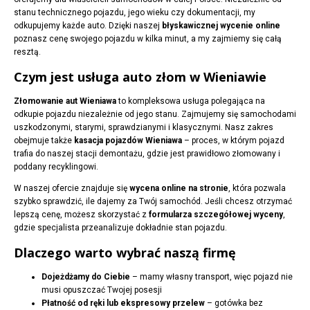
stanu technicznego pojazdu, jego wieku czy dokumentacji, my
odkupujemy każde auto. Dzięki naszej
błyskawicznej wycenie online
poznasz cenę swojego pojazdu w kilka minut, a my zajmiemy się całą
resztą.
Czym jest usługa auto złom w Wieniawie
Złomowanie aut Wieniawa
to kompleksowa usługa polegająca na
odkupie pojazdu niezależnie od jego stanu. Zajmujemy się samochodami
uszkodzonymi, starymi, sprawdzianymi i klasycznymi. Nasz zakres
obejmuje także
kasacja pojazdów Wieniawa
– proces, w którym pojazd
trafia do naszej stacji demontażu, gdzie jest prawidłowo złomowany i
poddany recyklingowi.
W naszej ofercie znajduje się
wycena online na stronie
, która pozwala
szybko sprawdzić, ile dajemy za Twój samochód. Jeśli chcesz otrzymać
lepszą cenę, możesz skorzystać z
formularza szczegółowej wyceny
,
gdzie specjalista przeanalizuje dokładnie stan pojazdu.
Dlaczego warto wybrać naszą firmę
Dojeżdżamy do Ciebie
– mamy własny transport, więc pojazd nie
musi opuszczać Twojej posesji
Płatność od ręki lub ekspresowy przelew
– gotówka bez