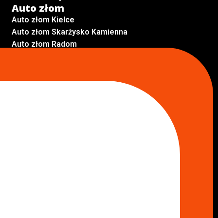
Auto złom
Auto złom Kielce
Auto złom Skarżysko Kamienna
Auto złom Radom
Auto złom Kraków
Auto złom Starachowice
Auto złom Lublin
Auto złom Pabianice
Inne lokalizacje
Skup aut
Skup aut Pruszków
Skup aut Legionowo
Skup aut Piaseczno
Skup aut Radom
Skup aut Marki
Skup aut Wołomin
Skup aut Warszawa Bemowo
Skup aut Warszawa Wola