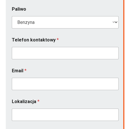
Paliwo
Telefon kontaktowy
*
M
Email
*
o
d
e
l
*
p
Lokalizacja
*
u
s
t
e
)