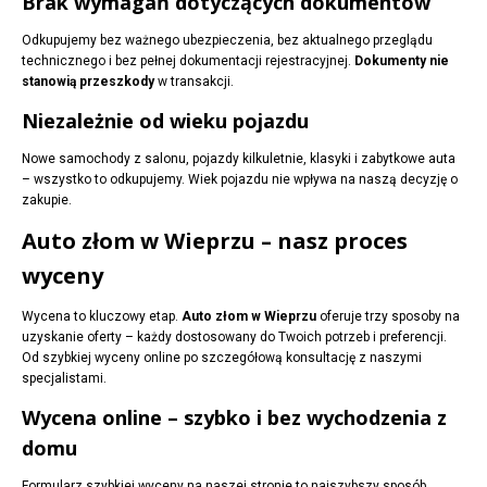
Brak wymagań dotyczących dokumentów
Odkupujemy bez ważnego ubezpieczenia, bez aktualnego przeglądu
technicznego i bez pełnej dokumentacji rejestracyjnej.
Dokumenty nie
stanowią przeszkody
w transakcji.
Niezależnie od wieku pojazdu
Nowe samochody z salonu, pojazdy kilkuletnie, klasyki i zabytkowe auta
– wszystko to odkupujemy. Wiek pojazdu nie wpływa na naszą decyzję o
zakupie.
Auto złom w Wieprzu – nasz proces
wyceny
Wycena to kluczowy etap.
Auto złom w Wieprzu
oferuje trzy sposoby na
uzyskanie oferty – każdy dostosowany do Twoich potrzeb i preferencji.
Od szybkiej wyceny online po szczegółową konsultację z naszymi
specjalistami.
Wycena online – szybko i bez wychodzenia z
domu
Formularz szybkiej wyceny na naszej stronie to najszybszy sposób.