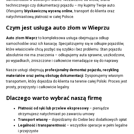
technicznego czy dokumentacji pojazdu – my kupimy Twoje auto.
Oferujemy
błyskawiczną wycenę online
, transport do klienta oraz
natychmiastową płatność w całej Polsce.
Czym jest usługa auto złom w Wieprzu
Auto złom Wieprz
to kompleksowa usługa obejmująca odkup
samochodów oraz ich kasację. Specjalizujemy się w odkupie pojazdów,
które właściciele chcą pozbyć się szybko i bez problemu. Stan pojazdu
absolutnie nie ma znaczenia – odkupujemy auta sprawne, uszkodzone,
po wypadkach, zniszczone i całkowicie nienadające się do naprawy.
Nasze usługi obejmują
profesjonalny demontaż pojazdu, recykling
materiałów oraz pełną obsługę dokumentacji
. Dysponujemy własnym
transportem, który dojeżdża do klienta na terenie całej Polski. Proces jest
prosty, przejrzysty i całkowicie legalny.
Dlaczego warto wybrać naszą firmę
Płatność od ręki lub przelew ekspresowy
– pieniądze
otrzymujesz natychmiast po zawarciu umowy
Transport własny
– dojeżdżamy do Ciebie bez dodatkowych opłat
Legalność i transparentność
– wszystkie operacje w pełni legalne
i przejrzyste