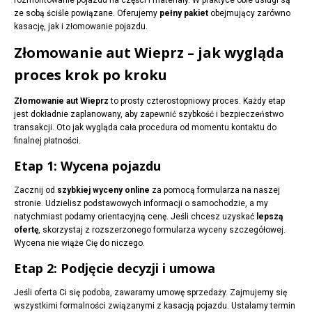
rozmontowanie pojazdu na części i materiały. W praktyce obie usługi są
ze sobą ściśle powiązane. Oferujemy
pełny pakiet
obejmujący zarówno
kasację, jak i złomowanie pojazdu.
Złomowanie aut Wieprz – jak wygląda
proces krok po kroku
Złomowanie aut Wieprz
to prosty czterostopniowy proces. Każdy etap
jest dokładnie zaplanowany, aby zapewnić szybkość i bezpieczeństwo
transakcji. Oto jak wygląda cała procedura od momentu kontaktu do
finalnej płatności.
Etap 1: Wycena pojazdu
Zacznij od
szybkiej wyceny online
za pomocą formularza na naszej
stronie. Udzielisz podstawowych informacji o samochodzie, a my
natychmiast podamy orientacyjną cenę. Jeśli chcesz uzyskać
lepszą
ofertę
, skorzystaj z rozszerzonego formularza wyceny szczegółowej.
Wycena nie wiąże Cię do niczego.
Etap 2: Podjęcie decyzji i umowa
Jeśli oferta Ci się podoba, zawaramy umowę sprzedaży. Zajmujemy się
wszystkimi formalności związanymi z kasacją pojazdu. Ustalamy termin