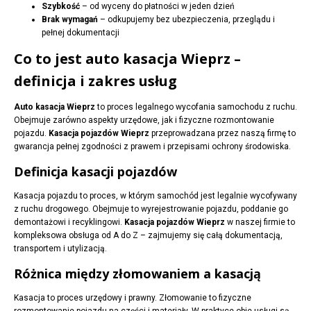
Szybkość
– od wyceny do płatności w jeden dzień
Brak wymagań
– odkupujemy bez ubezpieczenia, przeglądu i
pełnej dokumentacji
Co to jest auto kasacja Wieprz –
definicja i zakres usług
Auto kasacja Wieprz
to proces legalnego wycofania samochodu z ruchu.
Obejmuje zarówno aspekty urzędowe, jak i fizyczne rozmontowanie
pojazdu.
Kasacja pojazdów Wieprz
przeprowadzana przez naszą firmę to
gwarancja pełnej zgodności z prawem i przepisami ochrony środowiska.
Definicja kasacji pojazdów
Kasacja pojazdu to proces, w którym samochód jest legalnie wycofywany
z ruchu drogowego. Obejmuje to wyrejestrowanie pojazdu, poddanie go
demontażowi i recyklingowi.
Kasacja pojazdów Wieprz
w naszej firmie to
kompleksowa obsługa od A do Z – zajmujemy się całą dokumentacją,
transportem i utylizacją.
Różnica między złomowaniem a kasacją
Kasacja to proces urzędowy i prawny. Złomowanie to fizyczne