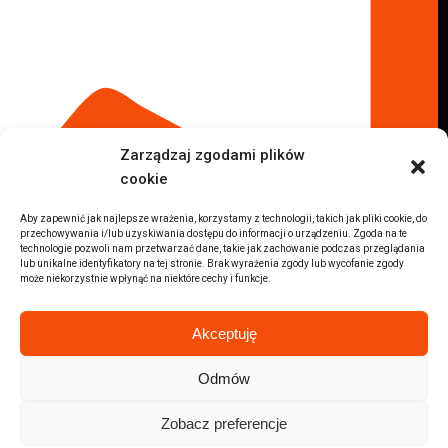
Komis samochodowy Radom
Komis samochodowy Płock
Komis samochodowy Opole
Komis samochodowy Lublin
Komis samochodowy Sochaczew
Inne Lokalizacje
Zarządzaj zgodami plików
Import
cookie
Auta z USA Warszawa
Auta z USA Rzeszów
Aby zapewnić jak najlepsze wrażenia, korzystamy z technologii, takich jak pliki cookie, do
przechowywania i/lub uzyskiwania dostępu do informacji o urządzeniu. Zgoda na te
Auta z USA Białystok
technologie pozwoli nam przetwarzać dane, takie jak zachowanie podczas przeglądania
lub unikalne identyfikatory na tej stronie. Brak wyrażenia zgody lub wycofanie zgody
Auta z USA Kraków
może niekorzystnie wpłynąć na niektóre cechy i funkcje.
Marki samochodów
Sprzedam BMW
Akceptuję
Sprzedam Audi
Sprzedam Mercedes
Odmów
Wszystkie marki samochodów
Zobacz preferencje