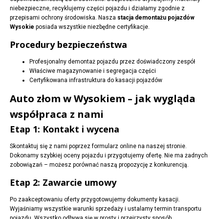
niebezpieczne, recyklujemy części pojazdu i działamy zgodnie z
przepisami ochrony środowiska. Nasza
stacja demontażu pojazdów
Wysokie
posiada wszystkie niezbędne certyfikacje.
Procedury bezpieczeństwa
Profesjonalny demontaż pojazdu przez doświadczony zespół
Właściwe magazynowanie i segregacja części
Certyfikowana infrastruktura do kasacji pojazdów
Auto złom w Wysokiem – jak wygląda
współpraca z nami
Etap 1: Kontakt i wycena
Skontaktuj się z nami poprzez formularz online na naszej stronie.
Dokonamy szybkiej oceny pojazdu i przygotujemy ofertę. Nie ma żadnych
zobowiązań – możesz porównać naszą propozycję z konkurencją.
Etap 2: Zawarcie umowy
Po zaakceptowaniu oferty przygotowujemy dokumenty kasacji.
Wyjaśniamy wszystkie warunki sprzedaży i ustalamy termin transportu
pojazdu. Wszystko odbywa się w prosty i przejrzysty sposób.