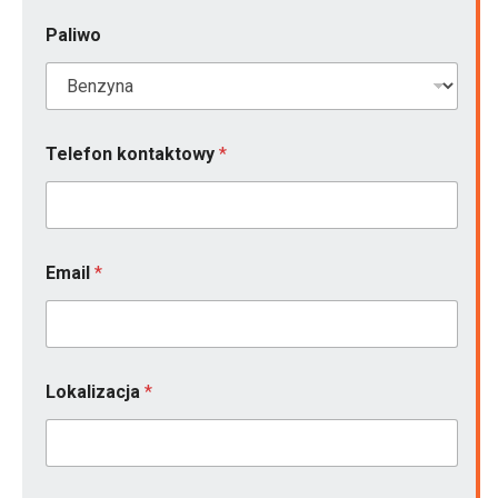
k
o
Paliwo
n
t
a
k
t
o
Telefon kontaktowy
*
w
y
Email
*
Lokalizacja
*