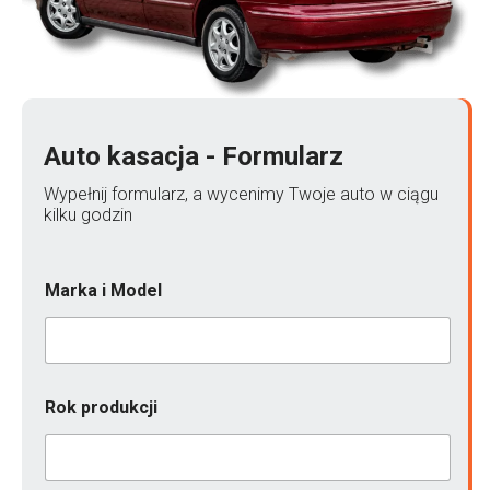
Auto kasacja - Formularz
Wypełnij formularz, a wycenimy Twoje auto w ciągu
kilku godzin
Marka i Model
j
Rok produkcji
e
s
t
*