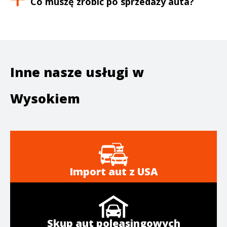
Co muszę zrobić po sprzedaży auta?
Inne nasze usługi w
Wysokiem
Import aut z USA
Skup aut poleasingowych