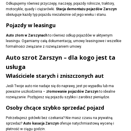
Odkupujemy również przyczepy, naczepy, pojazdy rolnicze, traktory,
motocykle, quady i ciężarówki.
Stacja demontażu pojazdów Zarszyn
obsługuje każdy typ pojazdu niezależnie od jego wieku i stanu.
Pojazdy w leasingu
Auto złom w Zarszynach
to również odkup pojazdów w aktywnym
leasingu. Ogarniamy całą dokumentację, umowy leasingowe i wszelkie
formalności związane z rozwiązaniem umowy.
Auto szrot Zarszyn – dla kogo jest ta
usługa
Właściciele starych i zniszczonych aut
Jeśli Twoje auto nie nadaje się do naprawy, jest po wypadku lub ma
poważne uszkodzenia –
złomowanie pojazdów Zarszyn
to idealne
rozwiązanie. Pozbyjesz się pojazdu szybko i zarobisz pieniądze.
Osoby chcące szybko sprzedać pojazd
Potrzebujesz gotówki bez czekania? Nie masz czasu na prywatną
sprzedaż?
Auto kasacja Zarszyn
oferuje natychmiastową wycenę i
płatność w ciągu godzin.