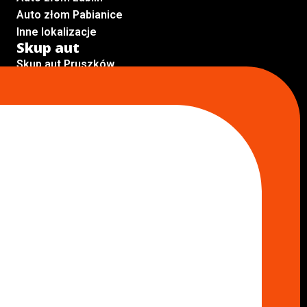
Auto złom Pabianice
Inne lokalizacje
Skup aut
Skup aut Pruszków
Skup aut Legionowo
Skup aut Piaseczno
Skup aut Radom
Skup aut Marki
Skup aut Wołomin
Skup aut Warszawa Bemowo
Skup aut Warszawa Wola
Lokalizacje
Komisy samochodowe
Komis samochodowy Kielce
Komis samochodowy Łódź
Komis samochodowy Kraków
Komis samochodowy Radom
Komis samochodowy Płock