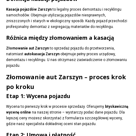
Kasacja pojazdów Zarszyn
to legalny proces demontażu i recyklingu
samochodów. Obejmuje utylizację pojazdów niesprawnych,
zniszczonych i starych w ekologiczny sposób. Każdy pojazd przechodzi
profesjonalny demontaż z segregacją materiałów do recyklingu.
Różnica między złomowaniem a kasacją
Złomowanie aut Zarszyn
to sprzedaż pojazdu do przetworzenia,
natomiast
autokasacja Zarszyn
obejmuje pełny proces urzędowy,
demontażu i recyklingu. U nas otrzymasz zaświadczenie o złomowaniu
pojazdu.
Złomowanie aut Zarszyn – proces krok
po kroku
Etap 1: Wycena pojazdu
Wycena to pierwszy krok w procesie sprzedaży. Oferujemy
błyskawiczną
wycenę online
na naszej stronie – wystarczy podać dane pojazdu. Dla
lepszej ceny możesz skorzystać z formularza szczegółowej wyceny,
gdzie nasz specjalista dokładniej oceni stan pojazdu.
Etap 2: Umowa i płatność