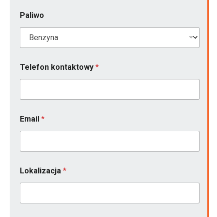
Paliwo
p
Telefon kontaktowy
*
r
o
d
u
k
c
Email
*
j
i
*
*
Lokalizacja
*