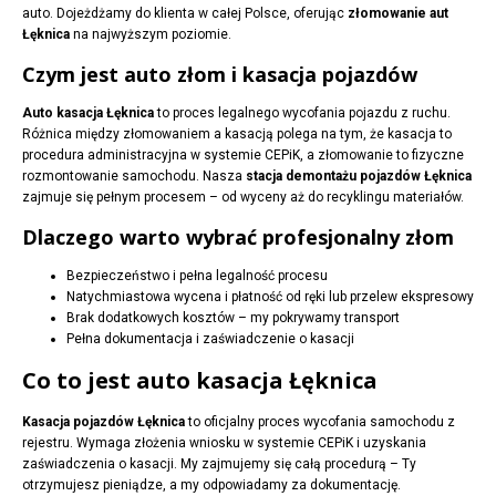
auto. Dojeżdżamy do klienta w całej Polsce, oferując
złomowanie aut
Łęknica
na najwyższym poziomie.
Czym jest auto złom i kasacja pojazdów
Auto kasacja Łęknica
to proces legalnego wycofania pojazdu z ruchu.
Różnica między złomowaniem a kasacją polega na tym, że kasacja to
procedura administracyjna w systemie CEPiK, a złomowanie to fizyczne
rozmontowanie samochodu. Nasza
stacja demontażu pojazdów Łęknica
zajmuje się pełnym procesem – od wyceny aż do recyklingu materiałów.
Dlaczego warto wybrać profesjonalny złom
Bezpieczeństwo i pełna legalność procesu
Natychmiastowa wycena i płatność od ręki lub przelew ekspresowy
Brak dodatkowych kosztów – my pokrywamy transport
Pełna dokumentacja i zaświadczenie o kasacji
Co to jest auto kasacja Łęknica
Kasacja pojazdów Łęknica
to oficjalny proces wycofania samochodu z
rejestru. Wymaga złożenia wniosku w systemie CEPiK i uzyskania
zaświadczenia o kasacji. My zajmujemy się całą procedurą – Ty
otrzymujesz pieniądze, a my odpowiadamy za dokumentację.