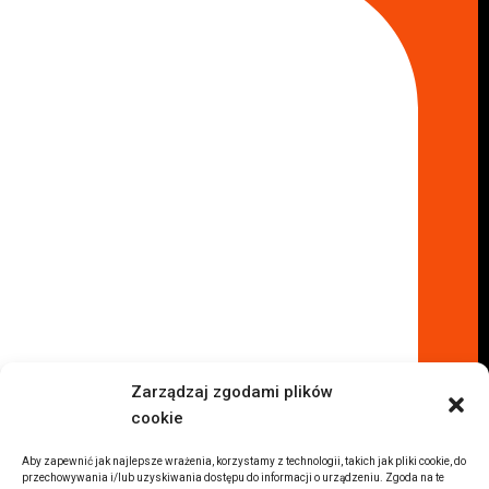
Skup aut Marki
Skup aut Wołomin
Skup aut Warszawa Bemowo
Skup aut Warszawa Wola
Lokalizacje
Komisy samochodowe
Komis samochodowy Kielce
Komis samochodowy Łódź
Komis samochodowy Kraków
Komis samochodowy Radom
Komis samochodowy Płock
Komis samochodowy Opole
Komis samochodowy Lublin
Komis samochodowy Sochaczew
Inne Lokalizacje
Zarządzaj zgodami plików
Import
cookie
Auta z USA Warszawa
Auta z USA Rzeszów
Aby zapewnić jak najlepsze wrażenia, korzystamy z technologii, takich jak pliki cookie, do
przechowywania i/lub uzyskiwania dostępu do informacji o urządzeniu. Zgoda na te
Auta z USA Białystok