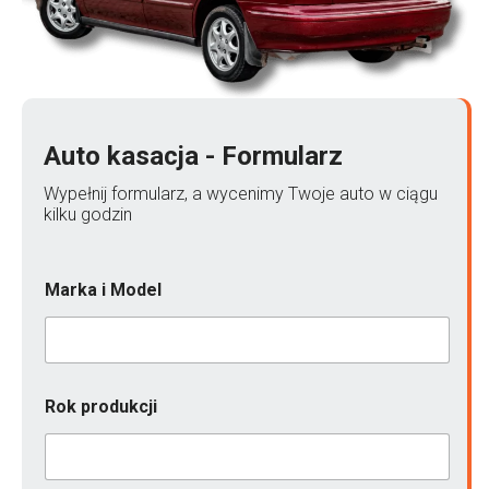
Auto kasacja - Formularz
Wypełnij formularz, a wycenimy Twoje auto w ciągu
kilku godzin
Marka i Model
O
Rok produkcji
p
i
s
T