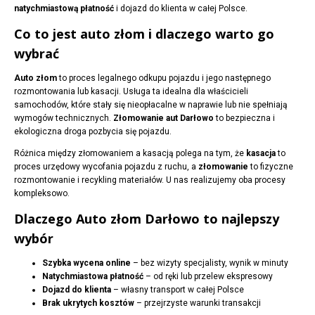
natychmiastową płatność
i dojazd do klienta w całej Polsce.
Co to jest auto złom i dlaczego warto go
wybrać
Auto złom
to proces legalnego odkupu pojazdu i jego następnego
rozmontowania lub kasacji. Usługa ta idealna dla właścicieli
samochodów, które stały się nieopłacalne w naprawie lub nie spełniają
wymogów technicznych.
Złomowanie aut Darłowo
to bezpieczna i
ekologiczna droga pozbycia się pojazdu.
Różnica między złomowaniem a kasacją polega na tym, że
kasacja
to
proces urzędowy wycofania pojazdu z ruchu, a
złomowanie
to fizyczne
rozmontowanie i recykling materiałów. U nas realizujemy oba procesy
kompleksowo.
Dlaczego Auto złom Darłowo to najlepszy
wybór
Szybka wycena online
– bez wizyty specjalisty, wynik w minuty
Natychmiastowa płatność
– od ręki lub przelew ekspresowy
Dojazd do klienta
– własny transport w całej Polsce
Brak ukrytych kosztów
– przejrzyste warunki transakcji