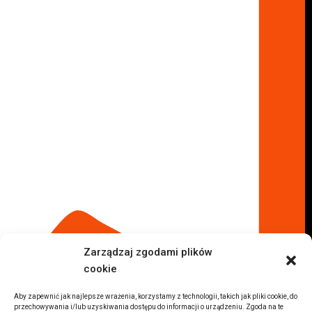
Skup aut Marki
Skup aut Wołomin
Skup aut Warszawa Bemowo
Skup aut Warszawa Wola
Lokalizacje
Komisy samochodowe
Komis samochodowy Kielce
Komis samochodowy Łódź
Komis samochodowy Kraków
Komis samochodowy Radom
Komis samochodowy Płock
Komis samochodowy Opole
Komis samochodowy Lublin
Komis samochodowy Sochaczew
Inne Lokalizacje
Zarządzaj zgodami plików
Import
cookie
Auta z USA Warszawa
Auta z USA Rzeszów
Aby zapewnić jak najlepsze wrażenia, korzystamy z technologii, takich jak pliki cookie, do
przechowywania i/lub uzyskiwania dostępu do informacji o urządzeniu. Zgoda na te