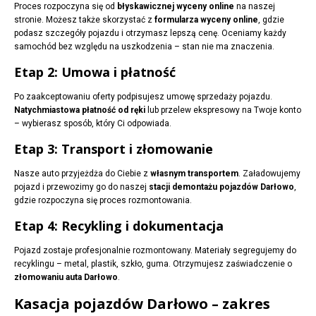
Proces rozpoczyna się od
błyskawicznej wyceny online
na naszej
stronie. Możesz także skorzystać z
formularza wyceny online
, gdzie
podasz szczegóły pojazdu i otrzymasz lepszą cenę. Oceniamy każdy
samochód bez względu na uszkodzenia – stan nie ma znaczenia.
Etap 2: Umowa i płatność
Po zaakceptowaniu oferty podpisujesz umowę sprzedaży pojazdu.
Natychmiastowa płatność od ręki
lub przelew ekspresowy na Twoje konto
– wybierasz sposób, który Ci odpowiada.
Etap 3: Transport i złomowanie
Nasze auto przyjeżdża do Ciebie z
własnym transportem
. Załadowujemy
pojazd i przewozimy go do naszej
stacji demontażu pojazdów Darłowo
,
gdzie rozpoczyna się proces rozmontowania.
Etap 4: Recykling i dokumentacja
Pojazd zostaje profesjonalnie rozmontowany. Materiały segregujemy do
recyklingu – metal, plastik, szkło, guma. Otrzymujesz zaświadczenie o
złomowaniu auta Darłowo
.
Kasacja pojazdów Darłowo – zakres