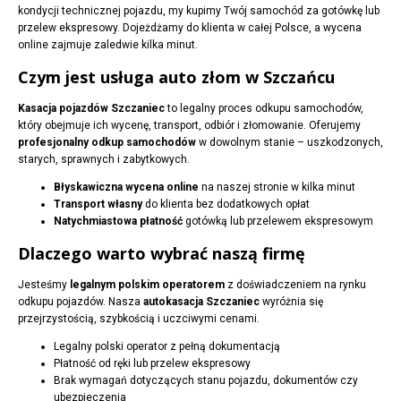
kondycji technicznej pojazdu, my kupimy Twój samochód za gotówkę lub
przelew ekspresowy. Dojeżdżamy do klienta w całej Polsce, a wycena
online zajmuje zaledwie kilka minut.
Czym jest usługa auto złom w Szczańcu
Kasacja pojazdów Szczaniec
to legalny proces odkupu samochodów,
który obejmuje ich wycenę, transport, odbiór i złomowanie. Oferujemy
profesjonalny odkup samochodów
w dowolnym stanie – uszkodzonych,
starych, sprawnych i zabytkowych.
Błyskawiczna wycena online
na naszej stronie w kilka minut
Transport własny
do klienta bez dodatkowych opłat
Natychmiastowa płatność
gotówką lub przelewem ekspresowym
Dlaczego warto wybrać naszą firmę
Jesteśmy
legalnym polskim operatorem
z doświadczeniem na rynku
odkupu pojazdów. Nasza
autokasacja Szczaniec
wyróżnia się
przejrzystością, szybkością i uczciwymi cenami.
Legalny polski operator z pełną dokumentacją
Płatność od ręki lub przelew ekspresowy
Brak wymagań dotyczących stanu pojazdu, dokumentów czy
ubezpieczenia