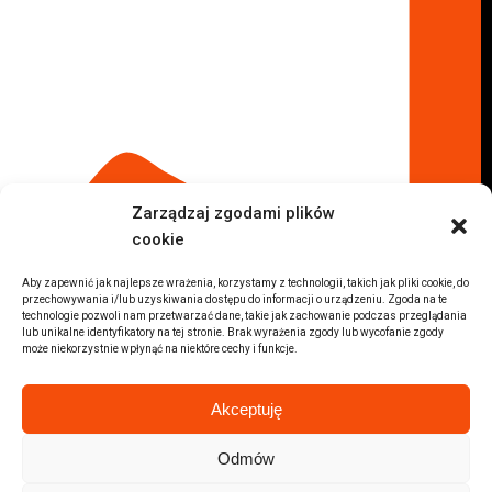
Komis samochodowy Łódź
Komis samochodowy Kraków
Komis samochodowy Radom
Komis samochodowy Płock
Komis samochodowy Opole
Komis samochodowy Lublin
Komis samochodowy Sochaczew
Inne Lokalizacje
Zarządzaj zgodami plików
Import
cookie
Auta z USA Warszawa
Auta z USA Rzeszów
Aby zapewnić jak najlepsze wrażenia, korzystamy z technologii, takich jak pliki cookie, do
przechowywania i/lub uzyskiwania dostępu do informacji o urządzeniu. Zgoda na te
Auta z USA Białystok
technologie pozwoli nam przetwarzać dane, takie jak zachowanie podczas przeglądania
lub unikalne identyfikatory na tej stronie. Brak wyrażenia zgody lub wycofanie zgody
Auta z USA Kraków
może niekorzystnie wpłynąć na niektóre cechy i funkcje.
Marki samochodów
Sprzedam BMW
Akceptuję
Sprzedam Audi
Sprzedam Mercedes
Odmów
Wszystkie marki samochodów