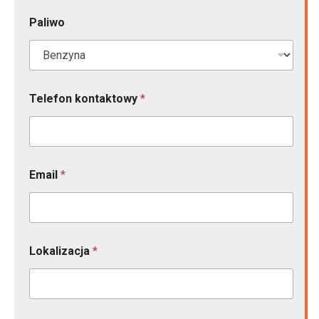
r
k
Paliwo
a
T
e
l
e
f
Telefon kontaktowy
*
o
n
Email
*
Lokalizacja
*