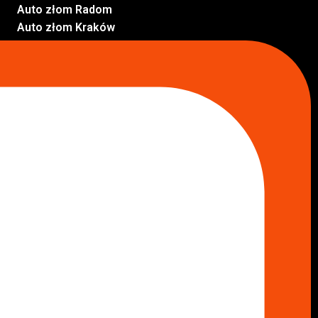
Auto złom Radom
Auto złom Kraków
Auto złom Starachowice
Auto złom Lublin
Auto złom Pabianice
Inne lokalizacje
Skup aut
Skup aut Pruszków
Skup aut Legionowo
Skup aut Piaseczno
Skup aut Radom
Skup aut Marki
Skup aut Wołomin
Skup aut Warszawa Bemowo
Skup aut Warszawa Wola
Lokalizacje
Komisy samochodowe
Komis samochodowy Kielce