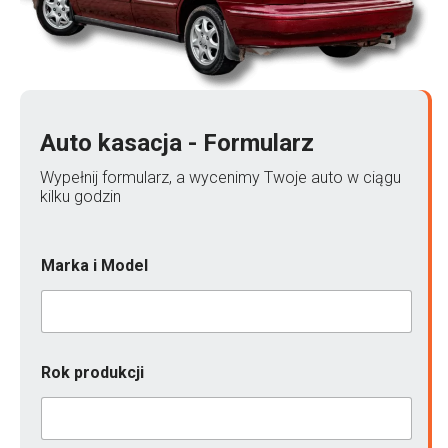
Auto kasacja - Formularz
Wypełnij formularz, a wycenimy Twoje auto w ciągu
kilku godzin
Marka i Model
n
Rok produkcji
i
e
M
a