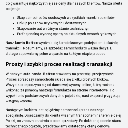
co gwarantuje najkorzystniejsze ceny dla naszych klientów. Nasza oferta
obejmuje:
Skup samochodów osobowych wszystkich marek i roczników
Odkup pojazdów użytkowych i dostawczych
Skupowanie aut w różnym stanie technicznym
Profesjonalną wycenę opartą na aktualnych cenach rynkowych
Nasz
komis Bełżec
wyróżnia się kompleksowym podejściem do każdej
transakcji. Rozumiemy, że sprzedaż samochodu to ważna decyzja,
dlatego zapewniamy pełne wsparcie na każdym etapie procesu.
Prosty i szybki proces realizacji transakcji
W naszym
auto handel Bełżec
stawiamy na prostotę i przejrzystość.
Proces sprzedaży samochodu składa się z kilku prostych kroków.
Wszystko rozpoczyna się od darmowej wyceny online, którą możesz
wykonać za pomocą naszego formularza na stronie internetowej. Po
wypełnieniu podstawowych danych o pojeździe, nasi eksperci przygotują
wstępną wycenę.
Następnym krokiem jest oględziny samochodu przez naszego
specjalistę. Dojeżdżamy do klienta własnym transportem na terenie całej
Polski, co znacznie ułatwia proces sprzedaży. Po dokładnej ocenie stanu
technicznego pojazdu, przedstawiamy ostateczną ofertę cenową.