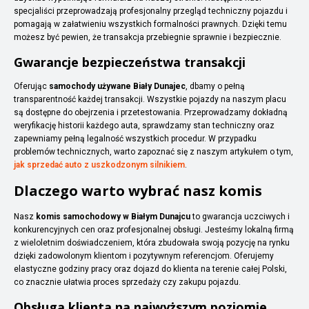
specjaliści przeprowadzają profesjonalny przegląd techniczny pojazdu i
pomagają w załatwieniu wszystkich formalności prawnych. Dzięki temu
możesz być pewien, że transakcja przebiegnie sprawnie i bezpiecznie.
Gwarancje bezpieczeństwa transakcji
Oferując
samochody używane Biały Dunajec
, dbamy o pełną
transparentność każdej transakcji. Wszystkie pojazdy na naszym placu
są dostępne do obejrzenia i przetestowania. Przeprowadzamy dokładną
weryfikację historii każdego auta, sprawdzamy stan techniczny oraz
zapewniamy pełną legalność wszystkich procedur. W przypadku
problemów technicznych, warto zapoznać się z naszym artykułem o tym,
jak sprzedać auto z uszkodzonym silnikiem
.
Dlaczego warto wybrać nasz komis
Nasz
komis samochodowy w Białym Dunajcu
to gwarancja uczciwych i
konkurencyjnych cen oraz profesjonalnej obsługi. Jesteśmy lokalną firmą
z wieloletnim doświadczeniem, która zbudowała swoją pozycję na rynku
dzięki zadowolonym klientom i pozytywnym referencjom. Oferujemy
elastyczne godziny pracy oraz dojazd do klienta na terenie całej Polski,
co znacznie ułatwia proces sprzedaży czy zakupu pojazdu.
Obsługa klienta na najwyższym poziomie