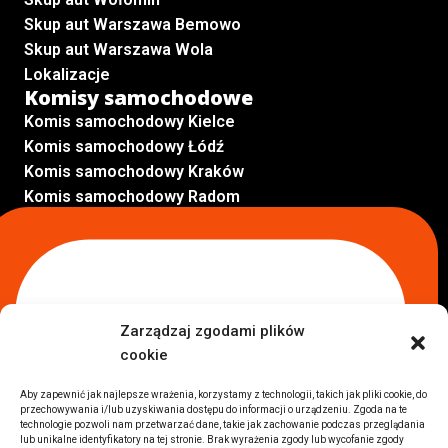
Skup aut Warszawa Bemowo
Skup aut Warszawa Wola
Lokalizacje
Komisy samochodowe
Komis samochodowy Kielce
Komis samochodowy Łódź
Komis samochodowy Kraków
Komis samochodowy Radom
Komis samochodowy Płock
Komis samochodowy Opole
Komis samochodowy Lublin
Komis samochodowy Sochaczew
Inne Lokalizacje
Zarządzaj zgodami plików
Import
cookie
Auta z USA Warszawa
Auta z USA Rzeszów
Aby zapewnić jak najlepsze wrażenia, korzystamy z technologii, takich jak pliki cookie, do
przechowywania i/lub uzyskiwania dostępu do informacji o urządzeniu. Zgoda na te
Auta z USA Białystok
technologie pozwoli nam przetwarzać dane, takie jak zachowanie podczas przeglądania
Auta z USA Kraków
lub unikalne identyfikatory na tej stronie. Brak wyrażenia zgody lub wycofanie zgody