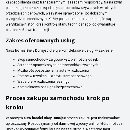
każdego klienta oraz transparentnymi zasadami współpracy. Na naszym
placu znajdziesz szeroką ofertę samochodów używanych w różnych
przedziałach cenowych, wszystkie sprawdzone i po dokładnym
przeglądzie technicznym. Każdy pojazd przechodzi szczegółową
weryfikację historii oraz kontrolę stanu technicznego, co gwarantuje
bezpieczeństwo transakcji.
Zakres oferowanych usług
Nasz
komis Biały Dunajec
oferuje kompleksowe usługi w zakresie:
Skup samochodów za gotówkę z płatnością od ręki
Sprzedaż sprawdzonych samochodów używanych
Możliwość pozostawienia auta w rozliczeniu
Pomoc w uzyskaniu kredytu samochodowego
Wsparcie w rozliczeniu leasingu
Kompleksowa obsługa ubezpieczeniowa
Proces zakupu samochodu krok po
kroku
W naszym
auto handel Biały Dunajec
proces zakupu jest maksymalnie
uproszczony. Rozpoczynamy od darmowej wyceny online, którą możesz
uzyskać wypełniając formularz na naszej stronie. Następnie nasi