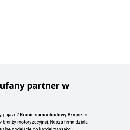
aufany partner w
ny pojazd?
Komis samochodowy Brojce
to
 branży motoryzacyjnej. Nasza firma działa
alne podejście do każdej transakcji.