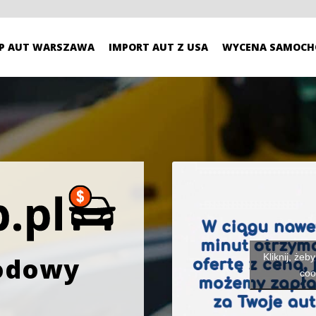
P AUT WARSZAWA
IMPORT AUT Z USA
WYCENA SAMOCH
Kliknij, żeb
odowy
coo