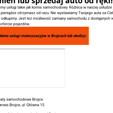
ień lub sprzedaj auto od ręki!
emy usługi takie jak komis samochodowy. Różnica w naszej usłudze 
- pieniądze otrzymasz od razu. Nie wystawiamy Twojego auta za Cieb
je odkupimy. Jest tez możliwość zamiany samochodu z dostępnych 
 ofercie pojazdów.
datne usługi motoryzacyjne w
Brojcach
lub okolicy:
aty samochodowe Brojce:
erwis Brojce, ul. Główna 15