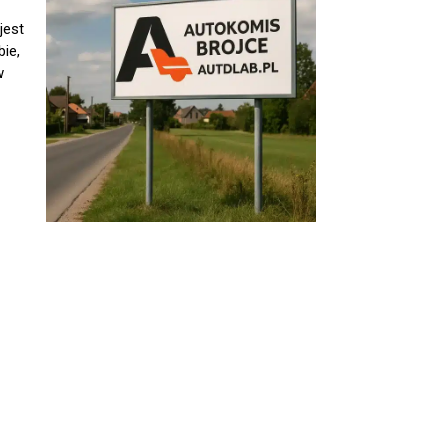
jest
ie,
w