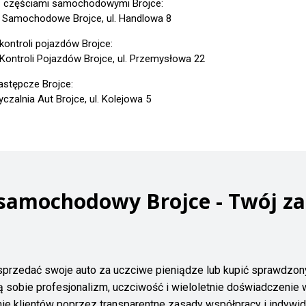
z częściami samochodowymi Brojce:
 Samochodowe Brojce, ul. Handlowa 8
 kontroli pojazdów Brojce:
 Kontroli Pojazdów Brojce, ul. Przemysłowa 22
astępcze Brojce:
czalnia Aut Brojce, ul. Kolejowa 5
 samochodowy Brojce - Twój z
sprzedać swoje auto za uczciwe pieniądze lub kupić sprawdzo
ą sobie profesjonalizm, uczciwość i wieloletnie doświadczenie w
anie klientów poprzez transparentne zasady współpracy i indywidu