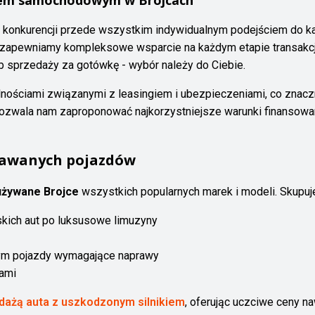
sem samochodowym w Brojcach
e konkurencji przede wszystkim indywidualnym podejściem do k
 zapewniamy kompleksowe wsparcie na każdym etapie transakcj
ub sprzedaży za gotówkę - wybór należy do Ciebie.
ościami związanymi z leasingiem i ubezpieczeniami, co znacz
ozwala nam zaproponować najkorzystniejsze warunki finansowa
dawanych pojazdów
żywane Brojce
wszystkich popularnych marek i modeli. Skupuj
kich aut po luksusowe limuzyny
tym pojazdy wymagające naprawy
ami
dażą auta z uszkodzonym silnikiem
, oferując uczciwe ceny 