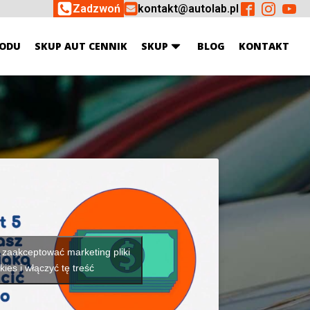
Zadzwoń
kontakt@autolab.pl
ODU
SKUP AUT CENNIK
SKUP
BLOG
KONTAKT
y zaakceptować marketing pliki
kies i włączyć tę treść