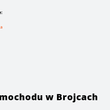
e:
ka
samochodu w
Brojcach