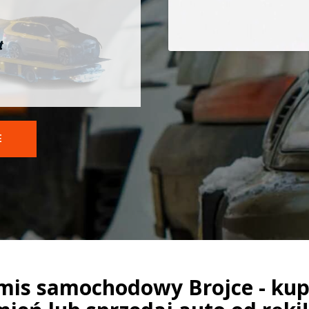
t
E
mis samochodowy Brojce - kup