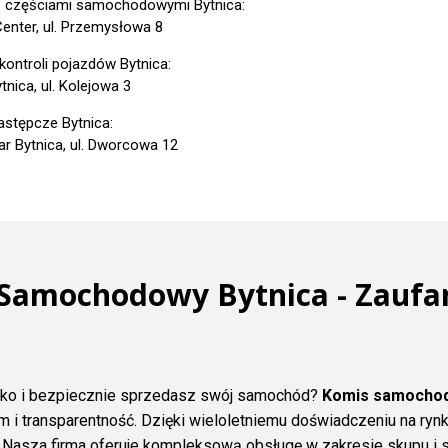
z częściami samochodowymi Bytnica:
Center, ul. Przemysłowa 8
 kontroli pojazdów Bytnica:
nica, ul. Kolejowa 3
astępcze Bytnica:
ar Bytnica, ul. Dworcowa 12
 Samochodowy Bytnica - Zaufa
bko i bezpiecznie sprzedasz swój samochód?
Komis samochod
zm i transparentność. Dzięki wieloletniemu doświadczeniu na ry
ki. Nasza firma oferuje kompleksową obsługę w zakresie skupu 