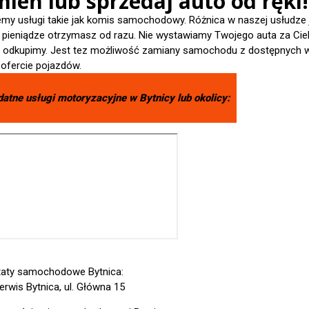
ień lub sprzedaj auto od ręki!
emy usługi takie jak komis samochodowy. Różnica w naszej usłudze 
- pieniądze otrzymasz od razu. Nie wystawiamy Twojego auta za Cieb
je odkupimy. Jest tez możliwość zamiany samochodu z dostępnych 
 ofercie pojazdów.
datne usługi motoryzacyjne w
Bytnicy
lub okolicy:
aty samochodowe Bytnica:
erwis Bytnica, ul. Główna 15