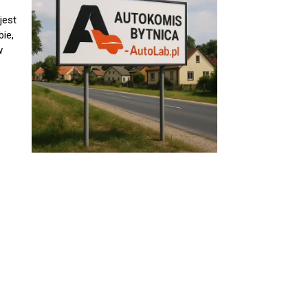
jest
ie,
w