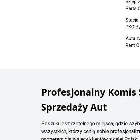
Sklep 
Parts 
Stacja
PKO Byt
Auta z
Rent C
Profesjonalny Komis
Sprzedaży Aut
Poszukujesz rzetelnego miejsca, gdzie szy
wszystkich, którzy cenią sobie profesjonali
partnerem dla tysięcy klientów z całej Pols