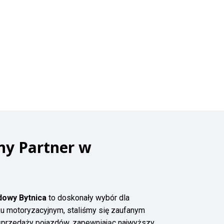
ny Partner w
owy Bytnica
to doskonały wybór dla
nku motoryzacyjnym, staliśmy się zaufanym
i sprzedaży pojazdów, zapewniając najwyższy