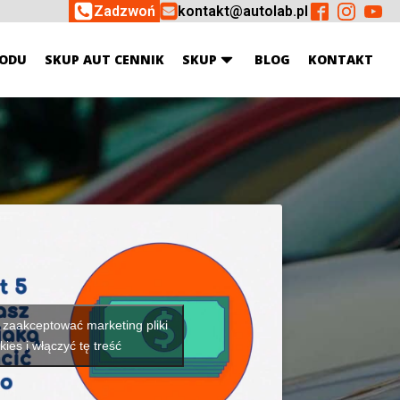
Zadzwoń
kontakt@autolab.pl
ODU
SKUP AUT CENNIK
SKUP
BLOG
KONTAKT
y zaakceptować marketing pliki
kies i włączyć tę treść