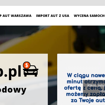
P AUT WARSZAWA
IMPORT AUT Z USA
WYCENA SAMOCH
Kliknij, żeb
odowy
coo