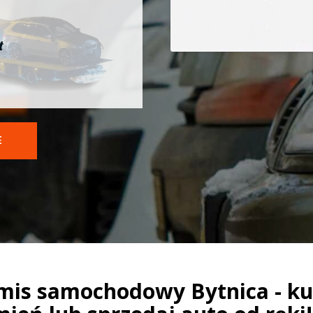
t
E
mis samochodowy Bytnica - ku