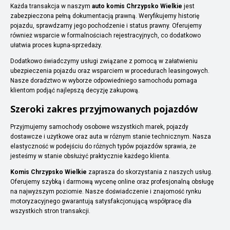
Każda transakcja w naszym
auto komis Chrzypsko Wielkie
jest
zabezpieczona pełną dokumentacją prawną. Weryfikujemy historię
pojazdu, sprawdzamy jego pochodzenie i status prawny. Oferujemy
również wsparcie w formalnościach rejestracyjnych, co dodatkowo
ułatwia proces kupna-sprzedaży.
Dodatkowo świadczymy usługi związane z pomocą w załatwieniu
ubezpieczenia pojazdu oraz wsparciem w procedurach leasingowych.
Nasze doradztwo w wyborze odpowiedniego samochodu pomaga
klientom podjąć najlepszą decyzję zakupową.
Szeroki zakres przyjmowanych pojazdów
Przyjmujemy samochody osobowe wszystkich marek, pojazdy
dostawcze i użytkowe oraz auta w różnym stanie technicznym. Nasza
elastyczność w podejściu do różnych typów pojazdów sprawia, że
jesteśmy w stanie obsłużyć praktycznie każdego klienta.
Komis Chrzypsko Wielkie
zaprasza do skorzystania z naszych usług.
Oferujemy szybką i darmową wycenę online oraz profesjonalną obsługę
na najwyższym poziomie. Nasze doświadczenie i znajomość rynku
motoryzacyjnego gwarantują satysfakcjonującą współpracę dla
wszystkich stron transakcji.