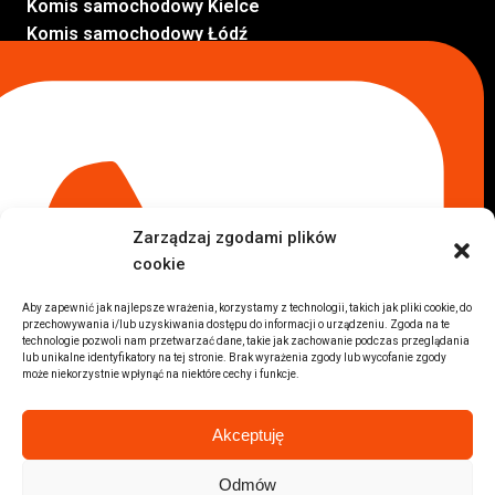
Komis samochodowy Kielce
Komis samochodowy Łódź
Komis samochodowy Kraków
Komis samochodowy Radom
Komis samochodowy Płock
Komis samochodowy Opole
Komis samochodowy Lublin
Komis samochodowy Sochaczew
Inne Lokalizacje
Zarządzaj zgodami plików
Import
cookie
Auta z USA Warszawa
Auta z USA Rzeszów
Aby zapewnić jak najlepsze wrażenia, korzystamy z technologii, takich jak pliki cookie, do
przechowywania i/lub uzyskiwania dostępu do informacji o urządzeniu. Zgoda na te
Auta z USA Białystok
technologie pozwoli nam przetwarzać dane, takie jak zachowanie podczas przeglądania
Auta z USA Kraków
lub unikalne identyfikatory na tej stronie. Brak wyrażenia zgody lub wycofanie zgody
może niekorzystnie wpłynąć na niektóre cechy i funkcje.
Marki samochodów
Sprzedam BMW
Akceptuję
Sprzedam Audi
Sprzedam Mercedes
Odmów