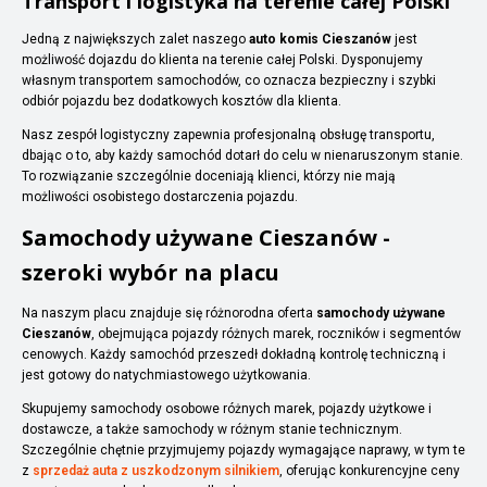
Transport i logistyka na terenie całej Polski
Jedną z największych zalet naszego
auto komis Cieszanów
jest
możliwość dojazdu do klienta na terenie całej Polski. Dysponujemy
własnym transportem samochodów, co oznacza bezpieczny i szybki
odbiór pojazdu bez dodatkowych kosztów dla klienta.
Nasz zespół logistyczny zapewnia profesjonalną obsługę transportu,
dbając o to, aby każdy samochód dotarł do celu w nienaruszonym stanie.
To rozwiązanie szczególnie doceniają klienci, którzy nie mają
możliwości osobistego dostarczenia pojazdu.
Samochody używane Cieszanów -
szeroki wybór na placu
Na naszym placu znajduje się różnorodna oferta
samochody używane
Cieszanów
, obejmująca pojazdy różnych marek, roczników i segmentów
cenowych. Każdy samochód przeszedł dokładną kontrolę techniczną i
jest gotowy do natychmiastowego użytkowania.
Skupujemy samochody osobowe różnych marek, pojazdy użytkowe i
dostawcze, a także samochody w różnym stanie technicznym.
Szczególnie chętnie przyjmujemy pojazdy wymagające naprawy, w tym te
z
sprzedaż auta z uszkodzonym silnikiem
, oferując konkurencyjne ceny