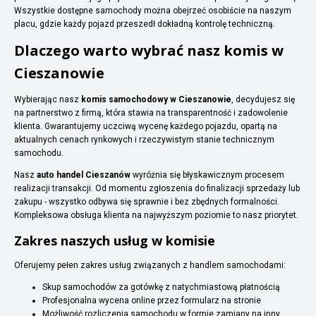
Wszystkie dostępne samochody można obejrzeć osobiście na naszym
placu, gdzie każdy pojazd przeszedł dokładną kontrolę techniczną.
Dlaczego warto wybrać nasz komis w
Cieszanowie
Wybierając nasz
komis samochodowy w Cieszanowie
, decydujesz się
na partnerstwo z firmą, która stawia na transparentność i zadowolenie
klienta. Gwarantujemy uczciwą wycenę każdego pojazdu, opartą na
aktualnych cenach rynkowych i rzeczywistym stanie technicznym
samochodu.
Nasz
auto handel Cieszanów
wyróżnia się błyskawicznym procesem
realizacji transakcji. Od momentu zgłoszenia do finalizacji sprzedaży lub
zakupu - wszystko odbywa się sprawnie i bez zbędnych formalności.
Kompleksowa obsługa klienta na najwyższym poziomie to nasz priorytet.
Zakres naszych usług w komisie
Oferujemy pełen zakres usług związanych z handlem samochodami:
Skup samochodów za gotówkę z natychmiastową płatnością
Profesjonalna wycena online przez formularz na stronie
Możliwość rozliczenia samochodu w formie zamiany na inny