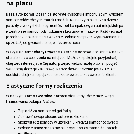
na placu
Nasz
auto komis Czernice Borowe
dysponuje imponującym wyborem
samochodów różnych marek i modeli. Na naszym placu znajdziesz
pojazdy z wszystkich segmentów - od kompaktowych aut miejskich po
przestronne samochody rodzinne i luksusowe limuzyny. Każdy pojazd
przechodzi dokładne sprawdzenie techniczne przed wystawieniem na
sprzedaż, co gwarantuje jego niezawodność.
Wszystkie
samochody używane Czernice Borowe
dostępne w naszej
ofercie są do obejrzenia na miejscu. Możesz spokojnie przyjechać,
obejrzeć interesujące Cię auto, przeprowadzić jazdę próbną i podjąć
świadomą decyzję zakupową. Nasze doświadczenie pokazuje, że
osobiste obejrzenie pojazdu jest kluczowe dla zadowolenia klienta.
Elastyczne formy rozliczenia
W naszym
komis Czernice Borowe
oferujemy różne możliwości
finansowania zakupu. Możesz:
Zapłacić za samochód gotówką
Zostawić swoje obecne auto w rozliczeniu
Skorzystać z pomocy w uzyskaniu kredytu samochodowego
Wybrać elastyczne formy płatności dostosowane do Twoich
możliwości