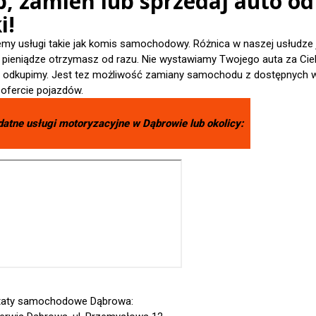
p, zamień lub sprzedaj auto od
i!
emy usługi takie jak komis samochodowy. Różnica w naszej usłudze 
- pieniądze otrzymasz od razu. Nie wystawiamy Twojego auta za Cieb
je odkupimy. Jest tez możliwość zamiany samochodu z dostępnych 
 ofercie pojazdów.
datne usługi motoryzacyjne w
Dąbrowie
lub okolicy:
taty samochodowe Dąbrowa: