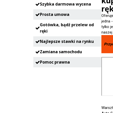
ku
Szybka darmowa wycena
ręk
Prosta umowa
Oferuj
jedna 
Gotówka, bądź przelew od
tylko 
ręki
naszej
Najlepsze stawki na rynku
Przy
Zamiana samochodu
Pomoc prawna
Warsz