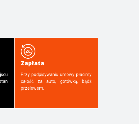
Zapłata
jscu
Przy podpisywaniu umowy płacimy
tan
całość za auto, gotówką, bądź
przelewem.