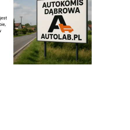
jest
ie,
w