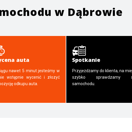
samochodu w
Dąbrowie
cena auta
Spotkanie
iągu nawet 5 minut jesteśmy w
Przyjeżdżamy do klienta, na mie
nie wstępnie wycenić i złozyć
szybko sprawdzamy s
pozycję odkupu auta.
samochodu.