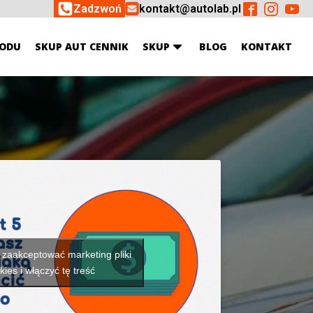
Zadzwoń
kontakt@autolab.pl
ODU
SKUP AUT CENNIK
SKUP
BLOG
KONTAKT
y zaakceptować marketing pliki
kies i włączyć tę treść