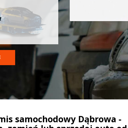
t
E
mis samochodowy Dąbrowa -