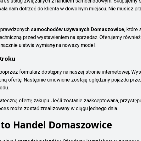
akres usług związanych z handlem samochodowym. Skupujemy s
ala nam dotrzeć do klienta w dowolnym miejscu. Nie musisz p
 sprawdzonych
samochodów używanych Domaszowice
, które
 techniczną przed wystawieniem na sprzedaż. Oferujemy równi
 znacznie ułatwia wymianę na nowszy model.
Kroku
oprzez formularz dostępny na naszej stronie internetowej. Wy
pną ofertę. Następnie umówione zostają oględziny pojazdu przez
odu.
eczną ofertę zakupu. Jeśli zostanie zaakceptowana, przystępuje
oces może zostać zrealizowany w ciągu jednego dnia.
uto Handel Domaszowice