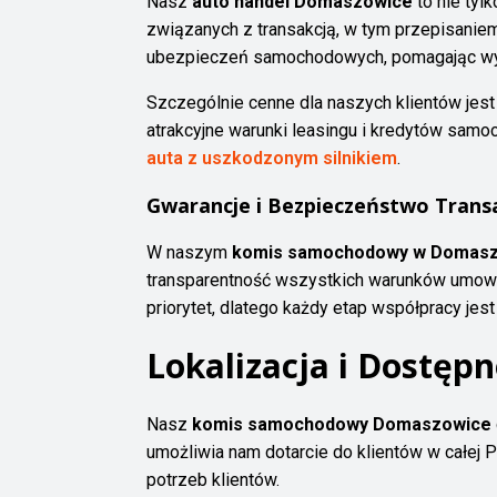
Nasz
auto handel Domaszowice
to nie tyl
związanych z transakcją, w tym przepisaniem
ubezpieczeń samochodowych, pomagając wybr
Szczególnie cenne dla naszych klientów jes
atrakcyjne warunki leasingu i kredytów sa
auta z uszkodzonym silnikiem
.
Gwarancje i Bezpieczeństwo Transa
W naszym
komis samochodowy w Domasz
transparentność wszystkich warunków umowy,
priorytet, dlatego każdy etap współpracy jest
Lokalizacja i Dostęp
Nasz
komis samochodowy Domaszowice
umożliwia nam dotarcie do klientów w całej
potrzeb klientów.