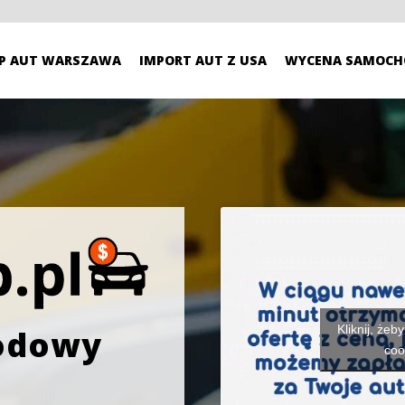
P AUT WARSZAWA
IMPORT AUT Z USA
WYCENA SAMOCH
Kliknij, żeb
odowy
coo