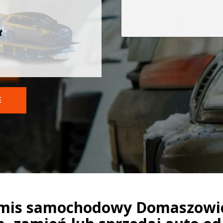
t
E
mis samochodowy Domaszowic