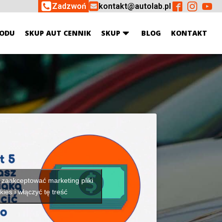
Zadzwoń
kontakt@autolab.pl
ODU
SKUP AUT CENNIK
SKUP
BLOG
KONTAKT
y zaakceptować marketing pliki
kies i włączyć tę treść