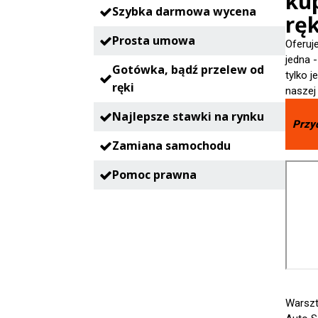
ku
Szybka darmowa wycena
ręk
Prosta umowa
Oferuj
jedna 
Gotówka, bądź przelew od
tylko 
ręki
naszej
Najlepsze stawki na rynku
Przy
Zamiana samochodu
Pomoc prawna
Warsz