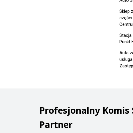
Auto S
Sklep 
części
Centru
Stacja
Punkt K
Auta z
usługa
Zastęp
Profesjonalny Komi
Partner