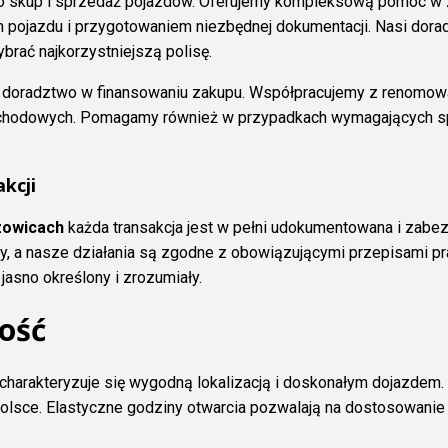
ko skup i sprzedaż pojazdów. Oferujemy kompleksową pomoc w z
 pojazdu i przygotowaniem niezbędnej dokumentacji. Nasi dorad
ać najkorzystniejszą polisę.
t doradztwo w finansowaniu zakupu. Współpracujemy z renomowa
mochodowych. Pomagamy również w przypadkach wymagających spe
kcji
owicach
każda transakcja jest w pełni udokumentowana i zab
 a nasze działania są zgodne z obowiązującymi przepisami pra
 jasno określony i zrozumiały.
ność
charakteryzuje się wygodną lokalizacją i doskonałym dojazdem
 Polsce. Elastyczne godziny otwarcia pozwalają na dostosowani