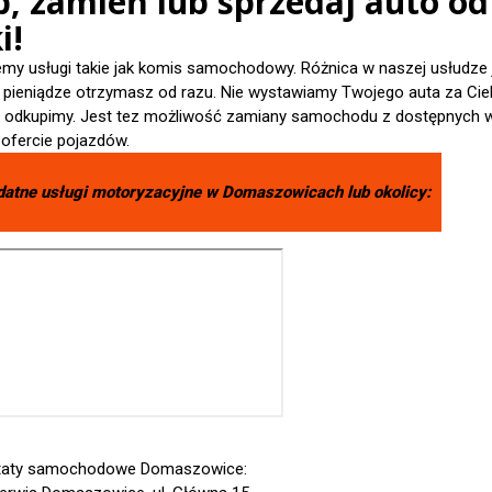
p, zamień lub sprzedaj auto od
i!
emy usługi takie jak komis samochodowy. Różnica w naszej usłudze 
- pieniądze otrzymasz od razu. Nie wystawiamy Twojego auta za Cieb
je odkupimy. Jest tez możliwość zamiany samochodu z dostępnych 
 ofercie pojazdów.
datne usługi motoryzacyjne w
Domaszowicach
lub okolicy:
taty samochodowe Domaszowice: