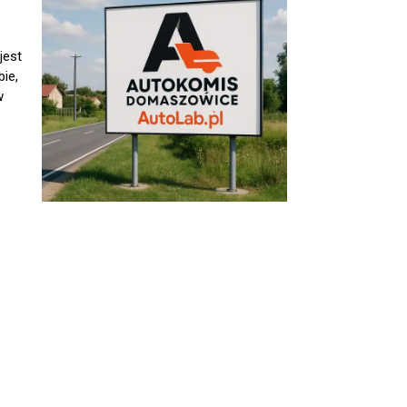
jest
ie,
w