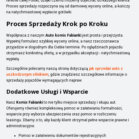
terenie całej Polski, dzięki czemu możemy dojechać do każdego klienta.
Proces sprzedaży rozpoczyna się od darmowej wyceny online, a kończy
na natychmiastowej wypłacie gotówki.
Proces Sprzedaży Krok po Kroku
Współpraca z naszym
Auto komis Fabianki
jest prosta i przejrzysta.
Wypełnij formularz szybkiej wyceny online, a nasz rzeczoznawca
przyjedzie w dogodnym dla Ciebie terminie. Po oględzinach pojazdu
otrzymasz konkretną ofertę, a w przypadku akceptacji - natychmiastową
wypłatę.
Szczególnie polecamy naszą stronę dotyczącą
jak sprzedać auto z
uszkodzonym silnikiem
, gdzie znajdziesz szczegółowe informacje o
sprzedaży pojazdów wymagających napraw.
Dodatkowe Usługi i Wsparcie
Nasz
Komis Fabianki
to nie tylko miejsce sprzedaży i skupu aut.
Oferujemy również kompleksową pomoc w załatwianiu formalności,
wsparcie przy wyborze ubezpieczenia oraz pomoc w rozliczeniu
leasingu. Dbamy o to, aby każdy klient otrzymał pełne wsparcie prawne i
administracyjne.
Pomoc w załatwieniu dokumentów rejestracyjnych