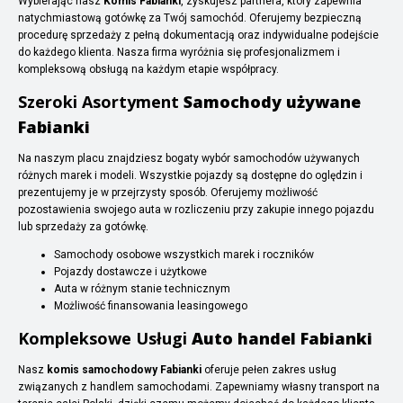
Wybierając nasz
Komis Fabianki
, zyskujesz partnera, który zapewnia
natychmiastową gotówkę za Twój samochód. Oferujemy bezpieczną
procedurę sprzedaży z pełną dokumentacją oraz indywidualne podejście
do każdego klienta. Nasza firma wyróżnia się profesjonalizmem i
kompleksową obsługą na każdym etapie współpracy.
Szeroki Asortyment
Samochody używane
Fabianki
Na naszym placu znajdziesz bogaty wybór samochodów używanych
różnych marek i modeli. Wszystkie pojazdy są dostępne do oględzin i
prezentujemy je w przejrzysty sposób. Oferujemy możliwość
pozostawienia swojego auta w rozliczeniu przy zakupie innego pojazdu
lub sprzedaży za gotówkę.
Samochody osobowe wszystkich marek i roczników
Pojazdy dostawcze i użytkowe
Auta w różnym stanie technicznym
Możliwość finansowania leasingowego
Kompleksowe Usługi
Auto handel Fabianki
Nasz
komis samochodowy Fabianki
oferuje pełen zakres usług
związanych z handlem samochodami. Zapewniamy własny transport na