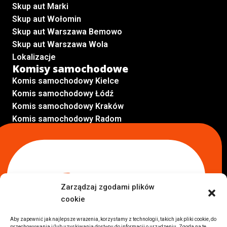
Skup aut Marki
Skup aut Wołomin
Skup aut Warszawa Bemowo
Skup aut Warszawa Wola
Lokalizacje
Komisy samochodowe
Komis samochodowy Kielce
Komis samochodowy Łódź
Komis samochodowy Kraków
Komis samochodowy Radom
Komis samochodowy Płock
Komis samochodowy Opole
Komis samochodowy Lublin
Komis samochodowy Sochaczew
Inne Lokalizacje
Zarządzaj zgodami plików
Import
cookie
Auta z USA Warszawa
Auta z USA Rzeszów
Aby zapewnić jak najlepsze wrażenia, korzystamy z technologii, takich jak pliki cookie, do
przechowywania i/lub uzyskiwania dostępu do informacji o urządzeniu. Zgoda na te