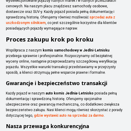
wyselekcjonowane pojazdy różnych marek i w różnych przedziałach
cenowych. Na naszym placu znajdziesz samochody osobowe,
dostawcze oraz SUV-y. Każdy pojazd posiada pełną dokumentację i
sprawdzoną historię. Oferujemy również możliwość
sprzedaż auta z
uszkodzonym silnikiem
, co jest szczególnie korzystne dla klientów
posiadających pojazdy wymagające napraw.
Proces zakupu krok po kroku
Współpraca z naszym
komis samochodowy w Jedlni-Letnisku
przebiega sprawnie i profesjonalnie. Rozpoczynamy od bezpłatnej
wyceny online, następnie przeprowadzamy szczegółową weryfikację
pojazdu. Wszystkie warunki transakcji przedstawiamy w przejrzysty
sposób, a klienci otrzymują pełne wsparcie prawne i formalne.
Gwarancje i bezpieczeństwo transakcji
Każdy pojazd w naszym
auto komis Jedlnia-Letnisko
posiada pełną
dokumentację i sprawdzoną historię. Oferujemy opcjonalne
ubezpieczenie oraz gwarancję mechaniczną, co dodatkowo zwiększa
bezpieczeństwo zakupu. Nasi klienci mogą również skorzystać z porady
dotyczącej tego,
gdzie wystawić auto na sprzedaż za darmo
.
Nasza przewaga konkurencyjna