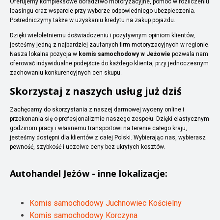
Oferujemy kompleksowe doradztwo motoryzacyjne, pomoc w rozliczeniu
leasingu oraz wsparcie przy wyborze odpowiedniego ubezpieczenia.
Pośredniczymy także w uzyskaniu kredytu na zakup pojazdu.
Dzięki wieloletniemu doświadczeniu i pozytywnym opiniom klientów,
jesteśmy jedną z najbardziej zaufanych firm motoryzacyjnych w regionie.
Nasza lokalna pozycja w
komis samochodowy w Jeżowie
pozwala nam
oferować indywidualne podejście do każdego klienta, przy jednoczesnym
zachowaniu konkurencyjnych cen skupu.
Skorzystaj z naszych usług już dziś
Zachęcamy do skorzystania z naszej darmowej wyceny online i
przekonania się o profesjonalizmie naszego zespołu. Dzięki elastycznym
godzinom pracy i własnemu transportowi na terenie całego kraju,
jesteśmy dostępni dla klientów z całej Polski. Wybierając nas, wybierasz
pewność, szybkość i uczciwe ceny bez ukrytych kosztów.
Autohandel
Jeżów
- inne lokalizacje:
Komis samochodowy Juchnowiec Kościelny
Komis samochodowy Korczyna