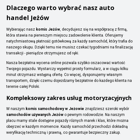
Dlaczego warto wybrać nasz auto
handel Jeżów
Wybierając nasz
komis Jeżów
, decydujesz się na współpracę z firmą,
która stawia na pierwszym miejscu zadowolenie klienta. Oferujemy
natychmiastową płatność gotówkową za każdy samochód, który trafia do
naszego skupu. Dzięki temu nie musisz czekać tygodniami na finalizację
transakcji - pieniądze otrzymujesz od ręki.
Nasza bezpłatna wycena online pozwala szybko oszacować wartość
Twojego pojazdu. Wystarczy wypełnić prosty formularz, a w ciągu kilku
minut otrzymasz wstępną ofertę. Co więcej, dysponujemy własnym
transportem, dzięki czemu dojeżdżamy bezpłatnie do każdego klienta na
terenie całej Polski.
Kompleksowy zakres usług motoryzacyjnych
W naszym
komis samochodowy w Jeżowie
znajdziesz szeroki wybór
samochodów używanych Jeżów
o pewnym rodowodzie. Na naszym
placu mamy stale dostępne pojazdy różnych marek i klas, które można
obejrzeć w każdym momencie. Każdy samochód przechodzi dokładną
weryfikację techniczną i prawną, co gwarantuje bezpieczny zakup.