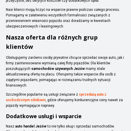
przejrzyste, bez ukrytych kosztów czy dodatkowych opłat.
Nasi klienci mogą liczyć na wsparcie prawne podczas całego procesu.
Pomagamy w załatwieniu wszystkich formalności związanych z
przeniesieniem własności pojazdu oraz doradzamy w kwestiach
ubezpieczeniowych i leasingowych.
Nasza oferta dla różnych grup
klientów
Obsługujemy zarówno osoby prywatne chcące sprzedać swoje auto, jak i
firmy zainteresowane wymianą całej floty pojazdów. Dla klientów
poszukujących
samochodów używanych Jeżów
mamy stale
aktualizowaną ofertę na placu. Oferujemy także wsparcie dla osób z
zajętymi pojazdami, pomagając w rozwiązaniu trudnych sytuacji
finansowych.
Szczególnie popularne są usługi związane z
sprzedażą auta z
uszkodzonym silnikiem
, gdzie oferujemy konkurencyjne ceny nawet za
pojazdy wymagające naprawy.
Dodatkowe usługi i wsparcie
Nasz
auto handel Jeżów
to nie tylko skup i sprzedaż samochodów.