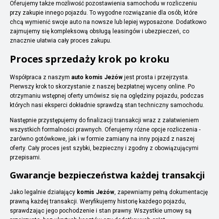
Oferujemy także możliwość pozostawienia samochodu w rozliczeniu
przy zakupie innego pojazdu. To wygodne rozwiązanie dla osób, które
chcą wymienić swoje auto na nowsze lub lepiej wyposażone. Dodatkowo
zajmujemy się kompleksową obsługą leasingów i ubezpieczeń, co
znacznie ułatwia cały proces zakupu.
Proces sprzedaży krok po kroku
Współpraca z naszym
auto komis Jeżów
jest prosta i przejrzysta.
Pierwszy krok to skorzystanie z naszej bezpłatnej wyceny online. Po
otrzymaniu wstępnej oferty umówisz się na oględziny pojazdu, podczas
których nasi eksperci dokładnie sprawdzą stan techniczny samochodu.
Następnie przystępujemy do finalizacji transakcji wraz z załatwieniem
wszystkich formalności prawnych. Oferujemy różne opcje rozliczenia -
zarówno gotówkowe, jak i w formie zamiany na inny pojazd z naszej
oferty. Cały proces jest szybki, bezpieczny i zgodny z obowiązującymi
przepisami.
Gwarancje bezpieczeństwa każdej transakcji
Jako legalnie działający
komis Jeżów
, zapewniamy pełną dokumentację
prawną każdej transakcji. Weryfikujemy historię każdego pojazdu,
sprawdzając jego pochodzenie i stan prawny. Wszystkie umowy są