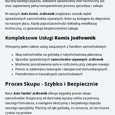
wycenę każdego pojazdu, dokładnie sprawdzamy stan techniczny aut
oraz zapewniamy pełną transparentność procesu sprzedaży i zakupu.
W naszym
Auto komis Jodłownik
znajdziesz szeroki wybór
sprawdzonych samochodów używanych, które są dostępne do obejrzenia
na naszym placu. Każdy pojazd przechodzi dokładną weryfikację
techniczną, co gwarantuje bezpieczeństwo zakupu.
Kompleksowe Usługi
Komis Jodłownik
Oferujemy pełen zakres usług związanych z handlem samochodowym:
Skup samochodów za gotówkę z natychmiastową płatnością
Sprzedaż sprawdzonych
samochodów używanych Jodłownik
Możliwość pozostawienia auta w rozliczeniu przy zakupie nowego
Pomoc w załatwianiu leasingów i ubezpieczeń komunikacyjnych
Pośrednictwo w transakcjach samochodowych
Proces Skupu - Szybko i Bezpiecznie
Nasz
Auto handel Jodłownik
oferuje wygodny proces skupu
samochodów. Rozpocznij od darmowej wyceny online za pomocą
naszego formularza, a następnie skorzystaj z bezpłatnego dojazdu
naszego specjalisty. Płacimy od ręki gotówką, co oznacza, że nie musisz
czekać na przelew.