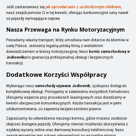
Jeśli zastanawiasz się
jak sprzedać auto z uszkodzonym silnikiem
,
nasz zespół pomoże Ci w tej kwestii, oferując konkurencyjne ceny nawet
za pojazdy wymagające napraw.
Nasza Przewaga na Rynku Motoryzacyjnym
Posiadamy własny transport, który umożliwia nam dotarcie do klientów w
całej Polsce. Jesteśmy legalną polską firmą z wieloletnim
doświadczeniem w branży motoryzacyjnej. Nasz
komis samochodowy w
Jodłowniku
to gwarancja profesjonalnej obsługi i bezpiecznych
transakcji.
Dodatkowe Korzyści Współpracy
Wybierając nasz
samochody używane Jodłownik
, zyskujesz dostęp do
kompleksowej obsługi. Pomagamy w załatwianiu wszystkich formalności,
oferujemy wsparcie przy procedurach leasingowych oraz doradzamy w
kwestii ubezpieczeń komunikacyjnych. Każda transakcja jest w pełni
udokumentowana, co zapewnia bezpieczeństwo prawne.
Zapraszamy do odwiedzenia naszego komisu, gdzie możesz osobiście
obejrzeć dostępne pojazdy. Oferujemy również możliwość skorzystania z
szybkiej wyceny online oraz darmowej konsultacji telefonicznej. Nasz
zespół ekspertów jest gotowy odpowiedzieć na wszystkie pytania