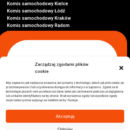
Komis samochodowy Kielce
Komis samochodowy Łódź
Komis samochodowy Kraków
Komis samochodowy Radom
Komis samochodowy Płock
Komis samochodowy Opole
Komis samochodowy Lublin
Komis samochodowy Sochaczew
Inne Lokalizacje
Zarządzaj zgodami plików
Import
cookie
Auta z USA Warszawa
Auta z USA Rzeszów
Aby zapewnić jak najlepsze wrażenia, korzystamy z technologii, takich jak pliki cookie, do
przechowywania i/lub uzyskiwania dostępu do informacji o urządzeniu. Zgoda na te
Auta z USA Białystok
technologie pozwoli nam przetwarzać dane, takie jak zachowanie podczas przeglądania
Auta z USA Kraków
lub unikalne identyfikatory na tej stronie. Brak wyrażenia zgody lub wycofanie zgody
może niekorzystnie wpłynąć na niektóre cechy i funkcje.
Marki samochodów
Sprzedam BMW
Akceptuję
Sprzedam Audi
Sprzedam Mercedes
Odmów