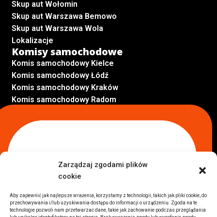
Skup aut Wołomin
Skup aut Warszawa Bemowo
Skup aut Warszawa Wola
Lokalizacje
Komisy samochodowe
Komis samochodowy Kielce
Komis samochodowy Łódź
Komis samochodowy Kraków
Komis samochodowy Radom
Komis samochodowy Płock
Komis samochodowy Opole
Komis samochodowy Lublin
Komis samochodowy Sochaczew
Inne Lokalizacje
Zarządzaj zgodami plików
Import
cookie
Auta z USA Warszawa
Auta z USA Rzeszów
Aby zapewnić jak najlepsze wrażenia, korzystamy z technologii, takich jak pliki cookie, do
przechowywania i/lub uzyskiwania dostępu do informacji o urządzeniu. Zgoda na te
Auta z USA Białystok
technologie pozwoli nam przetwarzać dane, takie jak zachowanie podczas przeglądania