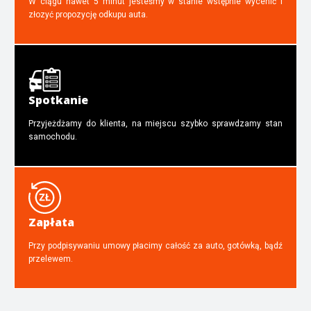
W ciągu nawet 5 minut jesteśmy w stanie wstępnie wycenić i
złozyć propozycję odkupu auta.
Spotkanie
Przyjeżdżamy do klienta, na miejscu szybko sprawdzamy stan
samochodu.
Zapłata
Przy podpisywaniu umowy płacimy całość za auto, gotówką, bądź
przelewem.