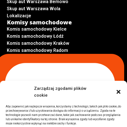
Skup aut Warszawa Bemowo
Skup aut Warszawa Wola
Lokalizacje
Komisy samochodowe
Komis samochodowy Kielce
Komis samochodowy Łódź
Komis samochodowy Kraków
Komis samochodowy Radom
Komis samochodowy Płock
Komis samochodowy Opole
Komis samochodowy Lublin
Komis samochodowy Sochaczew
Inne Lokalizacje
Zarządzaj zgodami plików
Import
cookie
Auta z USA Warszawa
Auta z USA Rzeszów
Aby zapewnić jak najlepsze wrażenia, korzystamy z technologii, takich jak pliki cookie, do
przechowywania i/lub uzyskiwania dostępu do informacji o urządzeniu. Zgoda na te
Auta z USA Białystok
technologie pozwoli nam przetwarzać dane, takie jak zachowanie podczas przeglądania
Auta z USA Kraków
lub unikalne identyfikatory na tej stronie. Brak wyrażenia zgody lub wycofanie zgody
może niekorzystnie wpłynąć na niektóre cechy i funkcje.
Marki samochodów