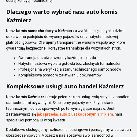
dobrej kondycji technicznej.
Dlaczego warto wybrać nasz auto komis
Kaźmierz
Nasz
komis samochodowy w Kaźmierzu
wyróżnia się na rynku dzięki
uczciwemu podejściu do wyceny pojazdów oraz natychmiastowej
płatności gotówką. Oferujemy transparentne warunki współpracy, które
gwarantują bezpieczne i korzystne transakcje dla wszystkich stron.
Gwarancja uczciwej wyceny każdego pojazdu
Natychmiastowa wypłata gotówki bez zbędnych formalności
Profesjonalna weryfikacja stanu technicznego samochodów
Kompleksowa pomoc w załatwianiu dokumentów
Kompleksowe usługi auto handel Kaźmierz
Nasz
komis Kaźmierz
oferuje pełen zakres usług związanych z handlem
samochodami używanymi. Skupujemy pojazdy w każdym stanie
technicznym, od aut sprawnych po te wymagające napraw. Jeśli
zastanawiasz się
jak sprzedać auto z uszkodzonym silnikiem
, nasi
specjaliści pomogą Ci w tej kwestii.
Dodatkowo obsługujemy rozliczenia leasingowe i pomagamy w sprawach
ubezpieczeniowych. Możesz u nas zostawić swój samochód w