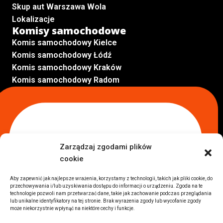
Skup aut Warszawa Wola
Lokalizacje
Komisy samochodowe
Komis samochodowy Kielce
Komis samochodowy Łódź
Komis samochodowy Kraków
Komis samochodowy Radom
Komis samochodowy Płock
Komis samochodowy Opole
Komis samochodowy Lublin
Komis samochodowy Sochaczew
Inne Lokalizacje
Zarządzaj zgodami plików
Import
cookie
Auta z USA Warszawa
Auta z USA Rzeszów
Aby zapewnić jak najlepsze wrażenia, korzystamy z technologii, takich jak pliki cookie, do
przechowywania i/lub uzyskiwania dostępu do informacji o urządzeniu. Zgoda na te
Auta z USA Białystok
technologie pozwoli nam przetwarzać dane, takie jak zachowanie podczas przeglądania
Auta z USA Kraków
lub unikalne identyfikatory na tej stronie. Brak wyrażenia zgody lub wycofanie zgody
może niekorzystnie wpłynąć na niektóre cechy i funkcje.
Marki samochodów