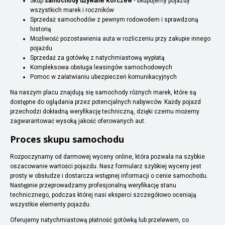
Skup
samochody używane Korczew
- skupujemy pojazdy
wszystkich marek i roczników
Sprzedaż samochodów z pewnym rodowodem i sprawdzoną
historią
Możliwość pozostawienia auta w rozliczeniu przy zakupie innego
pojazdu
Sprzedaż za gotówkę z natychmiastową wypłatą
Kompleksowa obsługa leasingów samochodowych
Pomoc w załatwianiu ubezpieczeń komunikacyjnych
Na naszym placu znajdują się samochody różnych marek, które są
dostępne do oglądania przez potencjalnych nabywców. Każdy pojazd
przechodzi dokładną weryfikację techniczną, dzięki czemu możemy
zagwarantować wysoką jakość oferowanych aut.
Proces skupu samochodu
Rozpoczynamy od darmowej wyceny online, która pozwala na szybkie
oszacowanie wartości pojazdu. Nasz formularz szybkiej wyceny jest
prosty w obsłudze i dostarcza wstępnej informacji o cenie samochodu.
Następnie przeprowadzamy profesjonalną weryfikację stanu
technicznego, podczas której nasi eksperci szczegółowo oceniają
wszystkie elementy pojazdu.
Oferujemy natychmiastową płatność gotówką lub przelewem, co