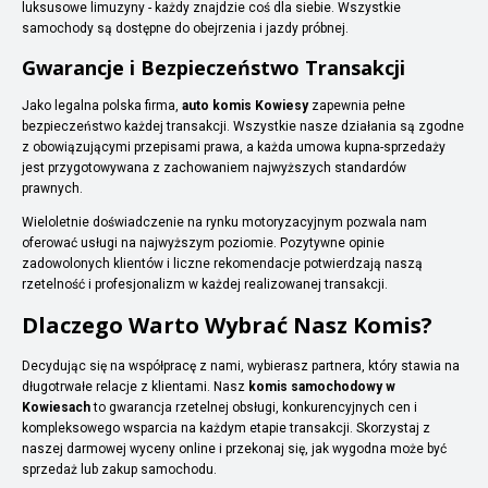
luksusowe limuzyny - każdy znajdzie coś dla siebie. Wszystkie
samochody są dostępne do obejrzenia i jazdy próbnej.
Gwarancje i Bezpieczeństwo Transakcji
Jako legalna polska firma,
auto komis Kowiesy
zapewnia pełne
bezpieczeństwo każdej transakcji. Wszystkie nasze działania są zgodne
z obowiązującymi przepisami prawa, a każda umowa kupna-sprzedaży
jest przygotowywana z zachowaniem najwyższych standardów
prawnych.
Wieloletnie doświadczenie na rynku motoryzacyjnym pozwala nam
oferować usługi na najwyższym poziomie. Pozytywne opinie
zadowolonych klientów i liczne rekomendacje potwierdzają naszą
rzetelność i profesjonalizm w każdej realizowanej transakcji.
Dlaczego Warto Wybrać Nasz Komis?
Decydując się na współpracę z nami, wybierasz partnera, który stawia na
długotrwałe relacje z klientami. Nasz
komis samochodowy w
Kowiesach
to gwarancja rzetelnej obsługi, konkurencyjnych cen i
kompleksowego wsparcia na każdym etapie transakcji. Skorzystaj z
naszej darmowej wyceny online i przekonaj się, jak wygodna może być
sprzedaż lub zakup samochodu.