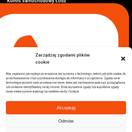
Komis samochodowy Łódź
Komis samochodowy Kraków
Komis samochodowy Radom
Komis samochodowy Płock
Komis samochodowy Opole
Komis samochodowy Lublin
Komis samochodowy Sochaczew
Inne Lokalizacje
Zarządzaj zgodami plików
Import
cookie
Auta z USA Warszawa
Auta z USA Rzeszów
Aby zapewnić jak najlepsze wrażenia, korzystamy z technologii, takich jak pliki cookie, do
przechowywania i/lub uzyskiwania dostępu do informacji o urządzeniu. Zgoda na te
Auta z USA Białystok
technologie pozwoli nam przetwarzać dane, takie jak zachowanie podczas przeglądania
Auta z USA Kraków
lub unikalne identyfikatory na tej stronie. Brak wyrażenia zgody lub wycofanie zgody
może niekorzystnie wpłynąć na niektóre cechy i funkcje.
Marki samochodów
Sprzedam BMW
Akceptuję
Sprzedam Audi
Sprzedam Mercedes
Odmów
Wszystkie marki samochodów