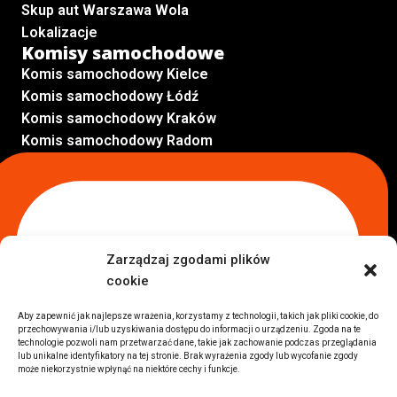
Skup aut Warszawa Wola
Lokalizacje
Komisy samochodowe
Komis samochodowy Kielce
Komis samochodowy Łódź
Komis samochodowy Kraków
Komis samochodowy Radom
Komis samochodowy Płock
Komis samochodowy Opole
Komis samochodowy Lublin
Komis samochodowy Sochaczew
Inne Lokalizacje
Zarządzaj zgodami plików
Import
cookie
Auta z USA Warszawa
Auta z USA Rzeszów
Aby zapewnić jak najlepsze wrażenia, korzystamy z technologii, takich jak pliki cookie, do
przechowywania i/lub uzyskiwania dostępu do informacji o urządzeniu. Zgoda na te
Auta z USA Białystok
technologie pozwoli nam przetwarzać dane, takie jak zachowanie podczas przeglądania
Auta z USA Kraków
lub unikalne identyfikatory na tej stronie. Brak wyrażenia zgody lub wycofanie zgody
może niekorzystnie wpłynąć na niektóre cechy i funkcje.
Marki samochodów