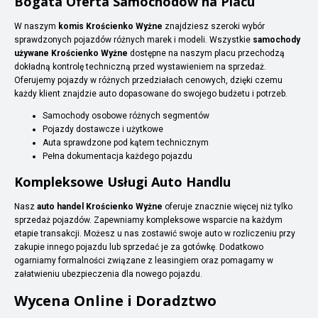
Bogata Oferta Samochodów na Placu
W naszym
komis Krościenko Wyżne
znajdziesz szeroki wybór
sprawdzonych pojazdów różnych marek i modeli. Wszystkie
samochody
używane Krościenko Wyżne
dostępne na naszym placu przechodzą
dokładną kontrolę techniczną przed wystawieniem na sprzedaż.
Oferujemy pojazdy w różnych przedziałach cenowych, dzięki czemu
każdy klient znajdzie auto dopasowane do swojego budżetu i potrzeb.
Samochody osobowe różnych segmentów
Pojazdy dostawcze i użytkowe
Auta sprawdzone pod kątem technicznym
Pełna dokumentacja każdego pojazdu
Kompleksowe Usługi Auto Handlu
Nasz
auto handel Krościenko Wyżne
oferuje znacznie więcej niż tylko
sprzedaż pojazdów. Zapewniamy kompleksowe wsparcie na każdym
etapie transakcji. Możesz u nas zostawić swoje auto w rozliczeniu przy
zakupie innego pojazdu lub sprzedać je za gotówkę. Dodatkowo
ogarniamy formalności związane z leasingiem oraz pomagamy w
załatwieniu ubezpieczenia dla nowego pojazdu.
Wycena Online i Doradztwo