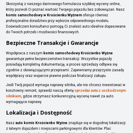
Skorzystaj z naszego darmowego formularza szybkiej wyceny online,
który pozwoli Ci poznać wartość Twojego pojazdu bez zobowiązań. Nasz
komis samochodowy w Krościenku Wyżnem
oferuje również
profesjonalne doradztwo przy wyborze odpowiedniego modelu.
Doświadczeni konsultanci pomogą Ci znaleźć auto idealnie dopasowane
do Twoich potrzeb i możliwości finansowych.
Bezpieczne Transakcje i Gwarancje
Współpraca z naszym
komis samochodowy Krościenko Wyżne
gwarantuje pełne bezpieczeństwo transakcji. Wszystkie pojazdy
posiadają kompletną dokumentację, a proces sprzedaży odbywa się
zgodnie z obowiązującymi przepisami. Zapewniamy przejrzyste zasady
współpracy oraz wsparcie prawne podczas finalizacji zakupu.
Jeśli Twój pojazd wymaga naprawy silnika, ale nie chcesz inwestować w
kosztowny remont, sprawdź naszą ofertę
sprzedaż auta z uszkodzonym
silnikiem
, gdzie otrzymasz konkurencyjną wycenę nawet za auto
wymagające naprawy.
Lokalizacja i Dostępność
Nasz
auto komis Krościenko Wyżne
znajduje się w dogodnej lokalizacji
z łatwym dojazdem i miejscami parkingowymi dla klientów. Plac