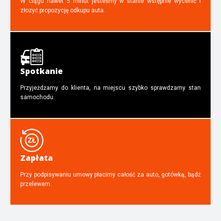
W ciągu nawet 5 minut jesteśmy w stanie wstępnie wycenić i
złozyć propozycję odkupu auta.
Spotkanie
Przyjeżdżamy do klienta, na miejscu szybko sprawdzamy stan
samochodu.
Zapłata
Przy podpisywaniu umowy płacimy całość za auto, gotówką, bądź
przelewem.