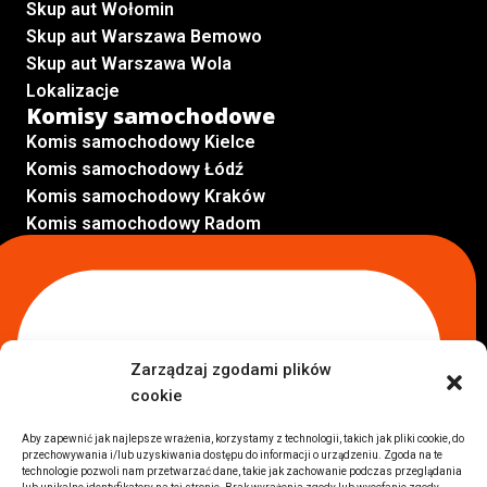
Skup aut Wołomin
Skup aut Warszawa Bemowo
Skup aut Warszawa Wola
Lokalizacje
Komisy samochodowe
Komis samochodowy Kielce
Komis samochodowy Łódź
Komis samochodowy Kraków
Komis samochodowy Radom
Komis samochodowy Płock
Komis samochodowy Opole
Komis samochodowy Lublin
Komis samochodowy Sochaczew
Inne Lokalizacje
Zarządzaj zgodami plików
Import
cookie
Auta z USA Warszawa
Auta z USA Rzeszów
Aby zapewnić jak najlepsze wrażenia, korzystamy z technologii, takich jak pliki cookie, do
przechowywania i/lub uzyskiwania dostępu do informacji o urządzeniu. Zgoda na te
Auta z USA Białystok
technologie pozwoli nam przetwarzać dane, takie jak zachowanie podczas przeglądania