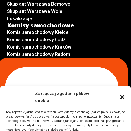
Skup aut Warszawa Bemowo
Skup aut Warszawa Wola
Lokalizacje
Komisy samochodowe
Komis samochodowy Kielce
Komis samochodowy Łódź
Komis samochodowy Kraków
Komis samochodowy Radom
Komis samochodowy Płock
Komis samochodowy Opole
Komis samochodowy Lublin
Komis samochodowy Sochaczew
Inne Lokalizacje
Zarządzaj zgodami plików
Import
cookie
Auta z USA Warszawa
Auta z USA Rzeszów
Aby zapewnić jak najlepsze wrażenia, korzystamy z technologii, takich jak pliki cookie, do
przechowywania i/lub uzyskiwania dostępu do informacji o urządzeniu. Zgoda na te
Auta z USA Białystok
technologie pozwoli nam przetwarzać dane, takie jak zachowanie podczas przeglądania
Auta z USA Kraków
lub unikalne identyfikatory na tej stronie. Brak wyrażenia zgody lub wycofanie zgody
może niekorzystnie wpłynąć na niektóre cechy i funkcje.