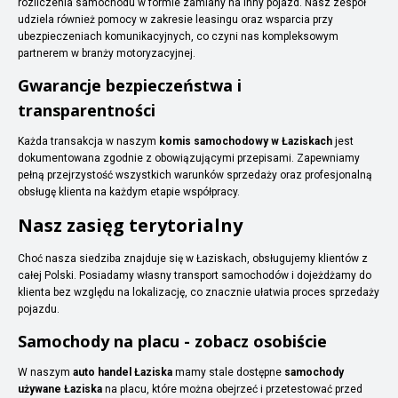
rozliczenia samochodu w formie zamiany na inny pojazd. Nasz zespół
udziela również pomocy w zakresie leasingu oraz wsparcia przy
ubezpieczeniach komunikacyjnych, co czyni nas kompleksowym
partnerem w branży motoryzacyjnej.
Gwarancje bezpieczeństwa i
transparentności
Każda transakcja w naszym
komis samochodowy w Łaziskach
jest
dokumentowana zgodnie z obowiązującymi przepisami. Zapewniamy
pełną przejrzystość wszystkich warunków sprzedaży oraz profesjonalną
obsługę klienta na każdym etapie współpracy.
Nasz zasięg terytorialny
Choć nasza siedziba znajduje się w Łaziskach, obsługujemy klientów z
całej Polski. Posiadamy własny transport samochodów i dojeżdżamy do
klienta bez względu na lokalizację, co znacznie ułatwia proces sprzedaży
pojazdu.
Samochody na placu - zobacz osobiście
W naszym
auto handel Łaziska
mamy stale dostępne
samochody
używane Łaziska
na placu, które można obejrzeć i przetestować przed