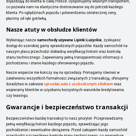
dojeżdżają do klienta w całej Polsce. Dysponujemy własnym transportem,
co pozwala nam na elastyczne dostosowanie się do potrzeb każdego
klienta. Po oględzinach pojazdu i potwierdzeniu ostatecznej ceny,
płacimy od ręki gotówką.
Nasze atuty w obsłudze klientów
Wybierając nasze
samochody używane Lipinki Łużyckie
, zyskujesz
dostęp do szerokiej gamy sprawdzonych pojazdów. Każdy samochód na
naszym placu przechodzi dokładną weryfikację historii oraz kontrolę
stanu technicznego. Zapewniamy pełną transparentność informacji o
pochodzeniu i stanie każdego oferowanego pojazdu.
Nasze wsparcie nie kończy się na sprzedaży. Pomagamy również w
załatwieniu wszystkich formalności związanych z transakcją, oferujemy
doradztwo w zakresie
sprzedaż auta z uszkodzonym silnikiem
oraz
wspieramy klientów w uzyskaniu korzystnych warunków kredytowania
czy leasingu.
Gwarancje i bezpieczeństwo transakcji
Bezpieczeństwo każdej transakcji to nasz priorytet. Przeprowadzamy
pełną weryfikację historii każdego pojazdu, sprawdzając jego
pochodzenie i ewentualne obciążenia. Przed zakupem każdy samochód
przechodzi szczegółową kontrolę stanu technicznego, co gwarantuje