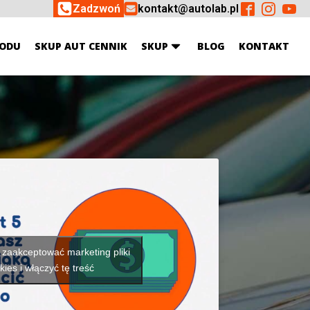
Zadzwoń
kontakt@autolab.pl
ODU
SKUP AUT CENNIK
SKUP
BLOG
KONTAKT
y zaakceptować marketing pliki
kies i włączyć tę treść