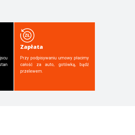
Zapłata
jscu
Przy podpisywaniu umowy płacimy
tan
całość za auto, gotówką, bądź
przelewem.