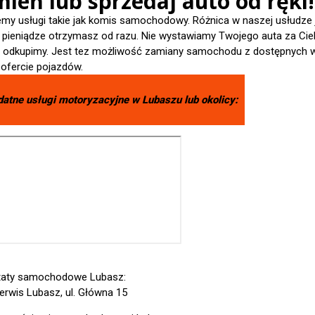
ień lub sprzedaj auto od ręki!
emy usługi takie jak komis samochodowy. Różnica w naszej usłudze 
- pieniądze otrzymasz od razu. Nie wystawiamy Twojego auta za Cieb
je odkupimy. Jest tez możliwość zamiany samochodu z dostępnych 
 ofercie pojazdów.
datne usługi motoryzacyjne w
Lubaszu
lub okolicy:
taty samochodowe Lubasz:
erwis Lubasz, ul. Główna 15