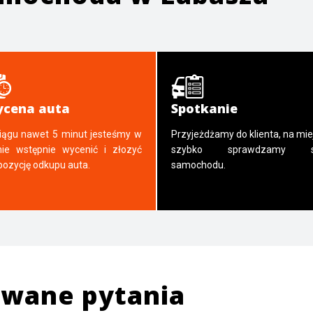
cena auta
Spotkanie
iągu nawet 5 minut jesteśmy w
Przyjeżdżamy do klienta, na mie
nie wstępnie wycenić i złozyć
szybko sprawdzamy s
pozycję odkupu auta.
samochodu.
awane pytania