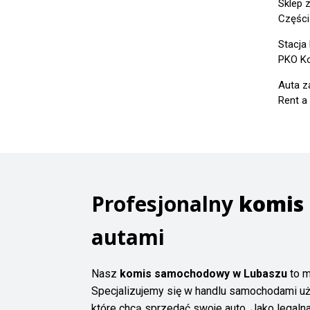
Sklep 
Części
Stacja
PKO Ko
Auta z
Rent a
Profesjonalny
komis
autami
Nasz
komis samochodowy w Lubaszu
to m
Specjalizujemy się w handlu samochodami uż
które chcą sprzedać swoje auto. Jako legalna