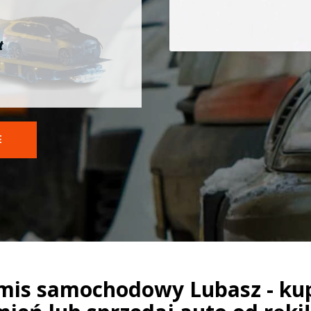
t
E
mis samochodowy Lubasz - ku