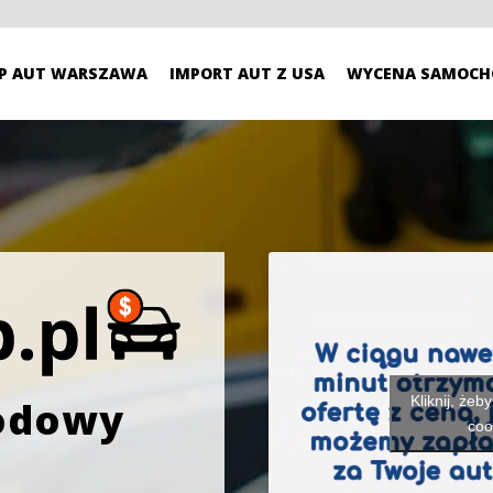
P AUT WARSZAWA
IMPORT AUT Z USA
WYCENA SAMOCH
Kliknij, żeb
odowy
coo