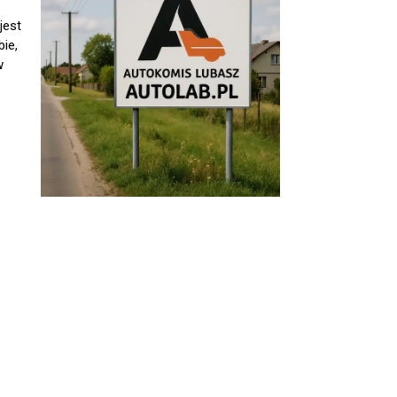
jest
ie,
w