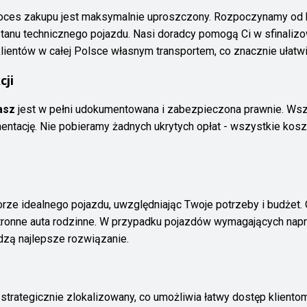
oces zakupu jest maksymalnie uproszczony. Rozpoczynamy od be
nu technicznego pojazdu. Nasi doradcy pomogą Ci w sfinalizowa
lientów w całej Polsce własnym transportem, co znacznie ułatwi
cji
asz
jest w pełni udokumentowana i zabezpieczona prawnie. Wszy
umentację. Nie pobieramy żadnych ukrytych opłat - wszystkie ko
ze idealnego pojazdu, uwzględniając Twoje potrzeby i budżet.
ronne auta rodzinne. W przypadku pojazdów wymagających napra
adzą najlepsze rozwiązanie.
 strategicznie zlokalizowany, co umożliwia łatwy dostęp klien