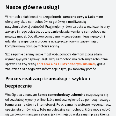
Nasze główne usługi
W ramach działalności naszego
komis samochodowy w Lubomine
oferujemy skup samochodów za gotówkę z możliwością
natychmiastowej płatności. Przyjmujemy również auta w rozliczeniu przy
zakupie innego pojazdu, co znacznie ułatwia wymianę samochodu na
nowszy model. Dodatkowo pomagamy w procedurach leasingowych i
udzielamy wsparcia w procesie ubezpieczeniowym, zapewniając
kompleksową obsługę motoryzacyjną.
Szczególnie cenimy sobie możliwość pomocy klientom z pojazdami
wymagającymi naprawy. Jeśli Twój samochód ma problemy techniczne,
sprawdź naszą ofertę
sprzedaż auta z uszkodzonym silnikiem
, gdzie
znajdziesz szczegółowe informacje o tym, jak możemy pomóc.
Proces realizacji transakcji - szybko i
bezpiecznie
Współpraca z naszym
komis samochodowy Lubomino
rozpoczyna się
od bezpłatnej wyceny online, którą możesz wykonać za pomocą naszego
formularza na stronie internetowej. Po otrzymaniu wstępnej wyceny, nasz
specjalista umówi się z Tobą na oględziny samochodu, które mogą odbyć
się zarówno w naszym salonie, jak i w miejscu wskazanym przez klienta.